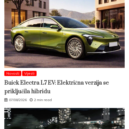
Novosti
Vijesti
Buick Electra L7 EV: Električna verzija se
priključila hibridu
07/08/2026
2 min read