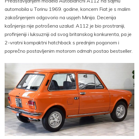
Predstavljanjem modela Autobianchi A112 na sajmu
automobila u Torinu 1969. godine, koncern Fiat je s malim
zakašnjenjem odgovorio na uspjeh Minija. Decenija
kašnjenja nije potrošena uzalud: A112 je bio prostraniji,
profinjeniji i luksuzniji od svog britanskog konkurenta, pa je
2-vratni kompaktni hatchback s prednjim pogonom i
poprečno postavljenim motorom odmah postao bestseller.