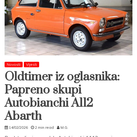
Novosti
Vijesti
Oldtimer iz oglasnika:
Papreno skupi
Autobianchi A112
Abarth
14/02/2026
2 min read
M.G.