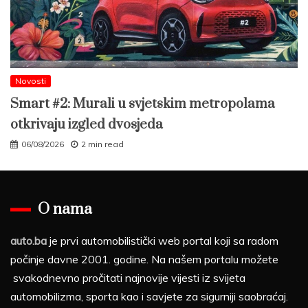
Novosti
Smart #2: Murali u svjetskim metropolama
otkrivaju izgled dvosjeda
06/08/2026
2 min read
O nama
auto.ba
je prvi automobilistički web portal koji sa radom
počinje davne 2001. godine. Na našem portalu možete
svakodnevno pročitati najnovije vijesti iz svijeta
automobilizma, sporta kao i savjete za sigurniji saobraćaj.