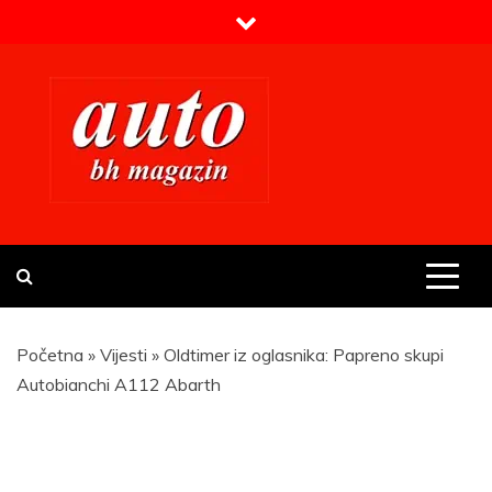
Skip
to
content
Prvi BH auto magazin
Sajt o automobilima
Početna
»
Vijesti
»
Oldtimer iz oglasnika: Papreno skupi
Autobianchi A112 Abarth