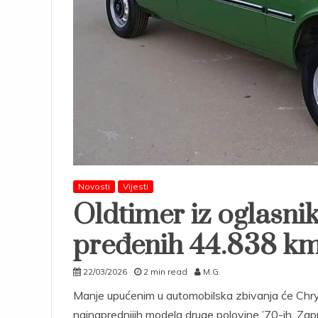
Novosti
Vijesti
Oldtimer iz oglasnik
pređenih 44.838 km
22/03/2026
2 min read
M.G.
Manje upućenim u automobilska zbivanja će Chrys
najnaprednijih modela druge polovine ’70-ih. Zapr