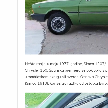
Nešto ranije, u maju 1977. godine, Simca 1307/13
Chrysler 150. Španska premijera se poklopila s poč
u madridskom okrugu Villaverde. Oznaka Chrysler
(Simca 1610), koji se, za razliku od ostatka Evro