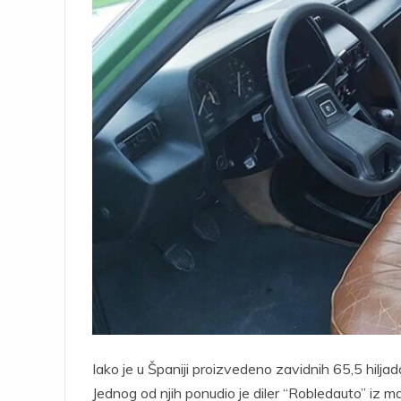
Iako je u Španiji proizvedeno zavidnih 65,5 hiljada
Jednog od njih ponudio je diler “Robledauto” iz