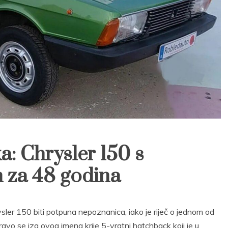
a: Chrysler 150 s
 za 48 godina
ler 150 biti potpuna nepoznanica, iako je riječ o jednom od
avo se iza ovog imena krije 5-vratni hatchback koji je u