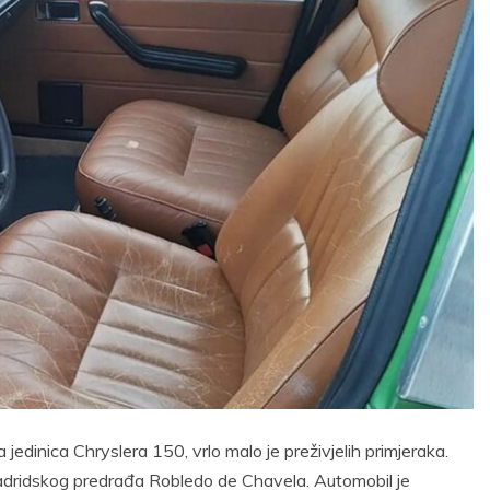
 jedinica Chryslera 150, vrlo malo je preživjelih primjeraka.
 madridskog predrađa Robledo de Chavela. Automobil je