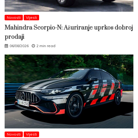
Novosti
Vijesti
Mahindra Scorpio-N: Ažuriranje uprkos dobroj
prodaji
06/08/2026
2 min read
Novosti
Vijesti