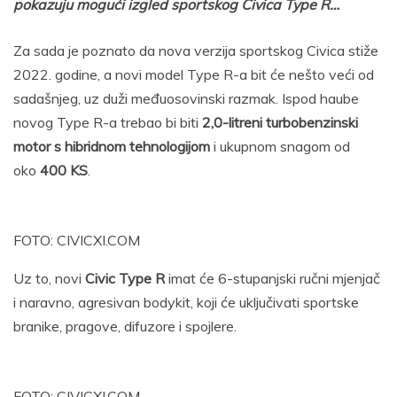
pokazuju mogući izgled sportskog Civica Type R…
Za sada je poznato da nova verzija sportskog Civica stiže
2022. godine, a novi model Type R-a bit će nešto veći od
sadašnjeg, uz duži međuosovinski razmak. Ispod haube
novog Type R-a trebao bi biti
2,0-litreni turbobenzinski
motor s hibridnom tehnologijom
i ukupnom snagom od
oko
400 KS
.
FOTO: CIVICXI.COM
Uz to, novi
Civic Type R
imat će 6-stupanjski ručni mjenjač
i naravno, agresivan bodykit, koji će uključivati sportske
branike, pragove, difuzore i spojlere.
FOTO: CIVICXI.COM