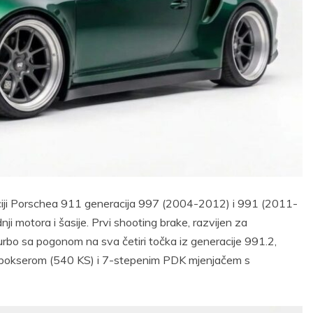
kaciji Porschea 911 generacija 997 (2004-2012) i 991 (2011-
ji motora i šasije. Prvi shooting brake, razvijen za
bo sa pogonom na sva četiri točka iz generacije 991.2,
im bokserom (540 KS) i 7-stepenim PDK mjenjačem s