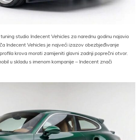
ski tuning studio Indecent Vehicles za narednu godinu najavio
Za Indecent Vehicles je najveći izazov obezbjeđivanje
ofila krova morati zamijeniti glavni zadnji poprečni otvor.
tomobil u skladu s imenom kompanije – Indecent znači