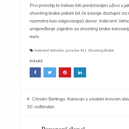
Prvi prototip bi trebao biti predstavljen uživo u 
shooting brake paketi bit će kasnije dostupni z
razmatra kao odgovarajući donor. Indecent Vehi
unapređenje zajedno sa shooting brake karoserijo
eura.
Indecent Vehicles
,
porsche 911
,
Shooting Brake
SHARE
Post
Citroën Berlingo: Karavan s visokim krovom slav
30. rođendan
navigation