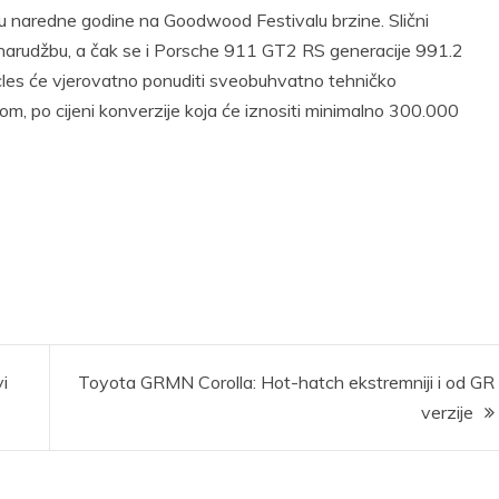
julu naredne godine na Goodwood Festivalu brzine. Slični
a narudžbu, a čak se i Porsche 911 GT2 RS generacije 991.2
cles će vjerovatno ponuditi sveobuhvatno tehničko
m, po cijeni konverzije koja će iznositi minimalno 300.000
i
Toyota GRMN Corolla: Hot-hatch ekstremniji i od GR
verzije