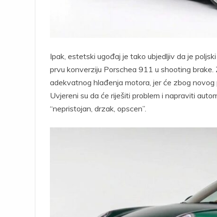
Ipak, estetski ugođaj je tako ubjedljiv da je polj
prvu konverziju Porschea 911 u shooting brake. 
adekvatnog hlađenja motora, jer će zbog novog pr
Uvjereni su da će riješiti problem i napraviti au
“nepristojan, drzak, opscen”.