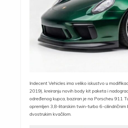
Indecent Vehicles ima veliko iskustvo u modifi
2019), kreiranju novih body kit paketa i nadogradn
određenog kupca, baziran je na Porscheu 911 Tur
opremljen 3,8-litarskim twin-turbo 6-cilindričn
dvostrukim kvačilom.