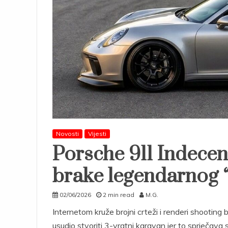
Novosti
Vijesti
Porsche 911 Indecen
brake legendarnog “
02/06/2026
2 min read
M.G.
Internetom kruže brojni crteži i renderi shooting
usudio stvoriti 3-vratni karavan jer to sprječav