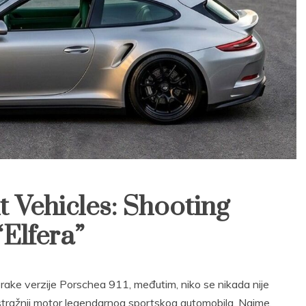
t Vehicles: Shooting
Elfera”
 brake verzije Porschea 911, međutim, niko se nikada nije
a stražnji motor legendarnog sportskog automobila. Naime,