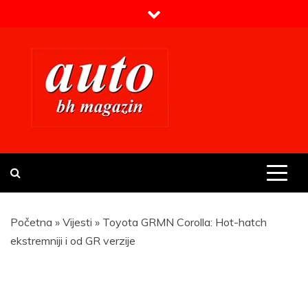
Skip
to
content
Prvi BH auto magazin
Sajt o automobilima
Početna
»
Vijesti
»
Toyota GRMN Corolla: Hot-hatch
ekstremniji i od GR verzije