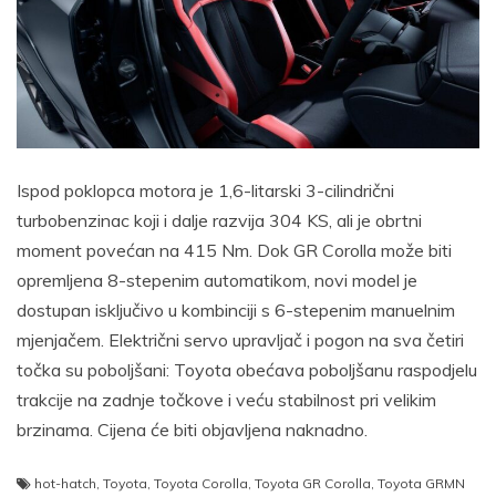
Ispod poklopca motora je 1,6-litarski 3-cilindrični
turbobenzinac koji i dalje razvija 304 KS, ali je obrtni
moment povećan na 415 Nm. Dok GR Corolla može biti
opremljena 8-stepenim automatikom, novi model je
dostupan isključivo u kombinciji s 6-stepenim manuelnim
mjenjačem. Električni servo upravljač i pogon na sva četiri
točka su poboljšani: Toyota obećava poboljšanu raspodjelu
trakcije na zadnje točkove i veću stabilnost pri velikim
brzinama. Cijena će biti objavljena naknadno.
hot-hatch
,
Toyota
,
Toyota Corolla
,
Toyota GR Corolla
,
Toyota GRMN