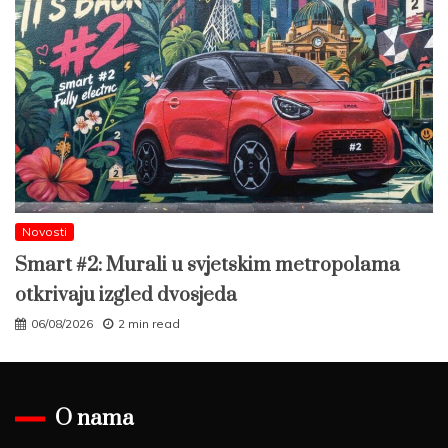
Novosti
Smart #2: Murali u svjetskim metropolama
otkrivaju izgled dvosjeda
06/08/2026
2 min read
O nama