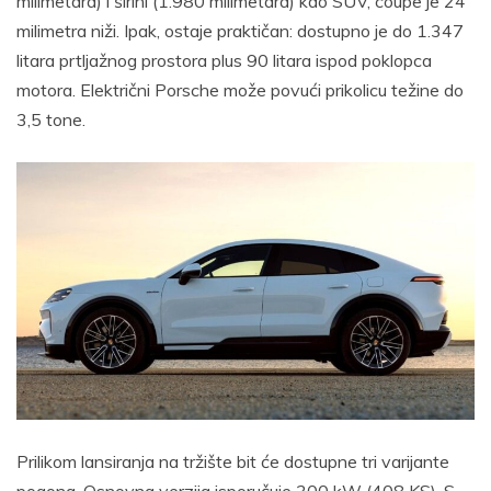
milimetara) i širini (1.980 milimetara) kao SUV, coupe je 24
milimetra niži. Ipak, ostaje praktičan: dostupno je do 1.347
litara prtljažnog prostora plus 90 litara ispod poklopca
motora. Električni Porsche može povući prikolicu težine do
3,5 tone.
Prilikom lansiranja na tržište bit će dostupne tri varijante