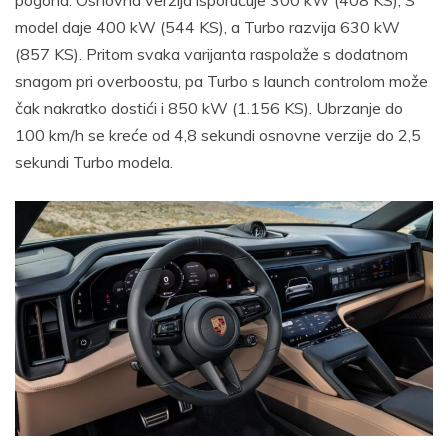
pogona. Osnovna verzija isporučuje 300 kW (408 KS), S
model daje 400 kW (544 KS), a Turbo razvija 630 kW
(857 KS). Pritom svaka varijanta raspolaže s dodatnom
snagom pri overboostu, pa Turbo s launch controlom može
čak nakratko dostići i 850 kW (1.156 KS). Ubrzanje do
100 km/h se kreće od 4,8 sekundi osnovne verzije do 2,5
sekundi Turbo modela.