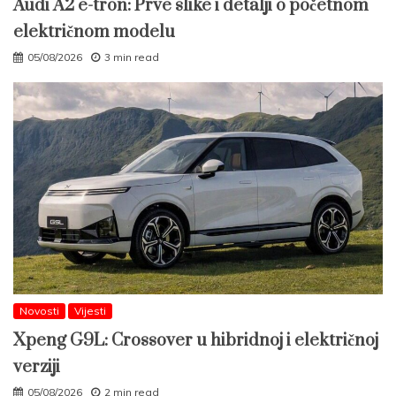
Audi A2 e-tron: Prve slike i detalji o početnom
električnom modelu
05/08/2026
3 min read
Novosti
Vijesti
Xpeng G9L: Crossover u hibridnoj i električnoj
verziji
05/08/2026
2 min read