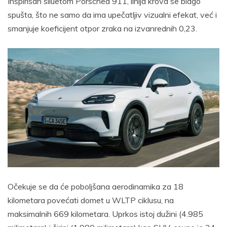
Inspirisan siluetom Porschea 911, linija krova se blago
spušta, što ne samo da ima upečatljiv vizualni efekat, već i
smanjuje koeficijent otpor zraka na izvanrednih 0,23.
Očekuje se da će poboljšana aerodinamika za 18
kilometara povećati domet u WLTP ciklusu, na
maksimalnih 669 kilometara. Uprkos istoj dužini (4.985