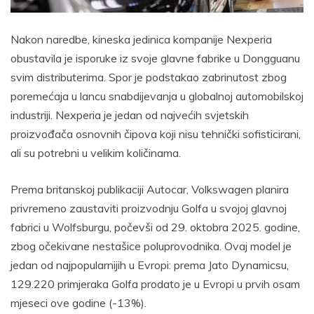
Nakon naredbe, kineska jedinica kompanije Nexperia
obustavila je isporuke iz svoje glavne fabrike u Dongguanu
svim distributerima. Spor je podstakao zabrinutost zbog
poremećaja u lancu snabdijevanja u globalnoj automobilskoj
industriji. Nexperia je jedan od najvećih svjetskih
proizvođača osnovnih čipova koji nisu tehnički sofisticirani,
ali su potrebni u velikim količinama.
Prema britanskoj publikaciji Autocar, Volkswagen planira
privremeno zaustaviti proizvodnju Golfa u svojoj glavnoj
fabrici u Wolfsburgu, počevši od 29. oktobra 2025. godine,
zbog očekivane nestašice poluprovodnika. Ovaj model je
jedan od najpopularnijih u Evropi: prema Jato Dynamicsu,
129.220 primjeraka Golfa prodato je u Evropi u prvih osam
mjeseci ove godine (-13%).