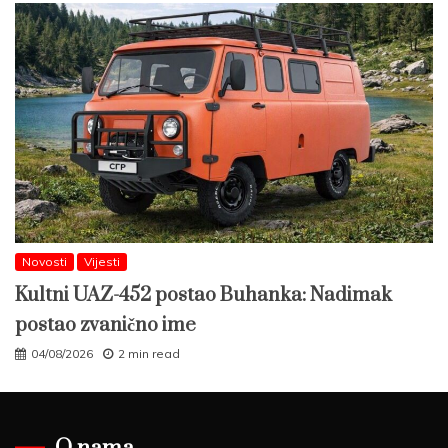
Novosti
Vijesti
Kultni UAZ-452 postao Buhanka: Nadimak
postao zvanično ime
04/08/2026
2 min read