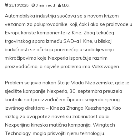
23/10/2025
3 min read
M.G.
Automobilska industrija suočava se s novom krizom
vezanom za poluprovodnike, koji, čak i ako se proizvode u
Evropi, koriste komponente iz Kine. Zbog tekućeg
trgovinskog spora između SAD-a i Kine, u bliskoj
budućnosti se očekuju poremećaji u snabdijevanju
mikročipovima koje Nexperia isporučuje raznim
proizvođačima, a najviše problema ima Volkswagen.
Problem se javio nakon što je Vlada Nizozemske, gdje je
sjedište kompanije Nexperia, 30. septembra preuzela
kontrolu nad proizvođačem čipova i smijenila njenog
izvršnog direktora – Kineza Zhanga Xuezhenga. Kao
razlog za ovaj potez naveli su zabrinutost da bi
Nexperijina kineska matična kompanija, Wingtech
Technology, mogla prisvojiti njenu tehnologiju.