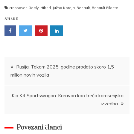
crossover
,
Geely
,
Hibrid
,
Južna Koreja
,
Renault
,
Renault Filante
SHARE
Post
Rusija: Tokom 2025. godine prodato skoro 1,5
milion novih vozila
navigation
Kia K4 Sportswagon: Karavan kao treća karoserijska
izvedba
Povezani članci