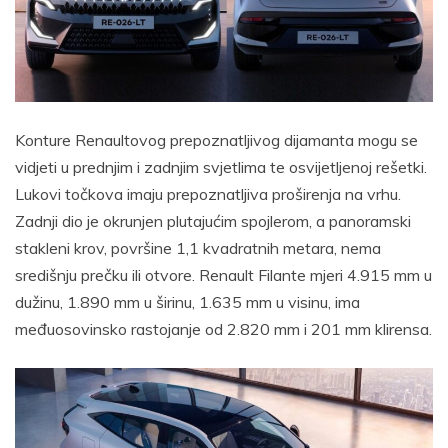
Konture Renaultovog prepoznatljivog dijamanta mogu se
vidjeti u prednjim i zadnjim svjetlima te osvijetljenoj rešetki.
Lukovi točkova imaju prepoznatljiva proširenja na vrhu.
Zadnji dio je okrunjen plutajućim spojlerom, a panoramski
stakleni krov, površine 1,1 kvadratnih metara, nema
središnju prečku ili otvore. Renault Filante mjeri 4.915 mm u
dužinu, 1.890 mm u širinu, 1.635 mm u visinu, ima
međuosovinsko rastojanje od 2.820 mm i 201 mm klirensa.