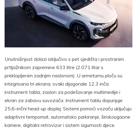
Unutrašnjost dolazi isključivo s pet sjedišta i prostranim
prtljažnikom zapremine 633 litre (2.071 litar s
preklopljenim zadnjim naslonom). U armeturnu ploču su
integrisana tri ekrana, svaki dijagonale 12,3 inča:
instrument tabla, zaslon za podešavanje multimedije i
ekran za zabavu suvozača. Instrument tablu dopunjuje
25,6-inčni head-up displej. Sistemi pomoći vozaču uključuju
adaptivni tempomat, automatsko parkiranje, širokougaone
kamere, digitalni retrovizor i sistem sigurnosti djece.