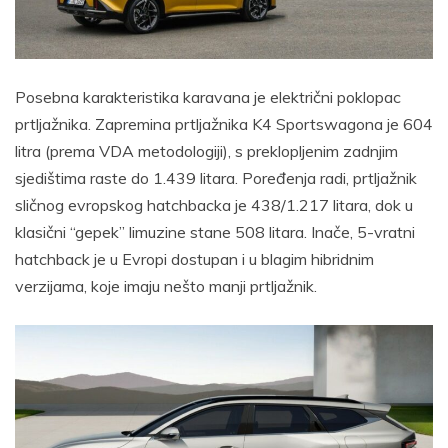
Posebna karakteristika karavana je električni poklopac
prtljažnika. Zapremina prtljažnika K4 Sportswagona je 604
litra (prema VDA metodologiji), s preklopljenim zadnjim
sjedištima raste do 1.439 litara. Poređenja radi, prtljažnik
sličnog evropskog hatchbacka je 438/1.217 litara, dok u
klasični “gepek” limuzine stane 508 litara. Inače, 5-vratni
hatchback je u Evropi dostupan i u blagim hibridnim
verzijama, koje imaju nešto manji prtljažnik.