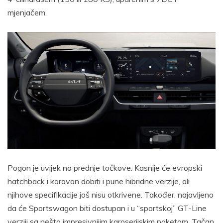
mjenjačem.
Pogon je uvijek na prednje točkove. Kasnije će evropski
hatchback i karavan dobiti i pune hibridne verzije, ali
njihove specifikacije još nisu otkrivene. Također, najavljeno
da će Sportswagon biti dostupan i u “sportskoj” GT-Line
verziji sa nešto impresivnijim karoserijskim paketom. Tačan