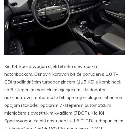
Kia K4 Sportswagon dijeli tehniku s evropskim
hatchbackom. Osnovni karavan bit će ponuđen s 1.0 T-
GDI trocilindričnim turbobenzincem (115 KS) u kombinaciji
sa 6-stepenim manuelnim mjenjačem. Uz dodatnu
naknadu, ovaj motor može biti opremljen blagom hibridnom
opcijom i također opcionim 7-stepenim automatskim
mjenjačem s dvostrukim kvačilom (7DCT). Kia K4
Sportswagon će biti dostupan i s 1.6 T-GDI turbopunjenim
4-cilindrašem (150 ili 180 KS), uparenim s 7DCT