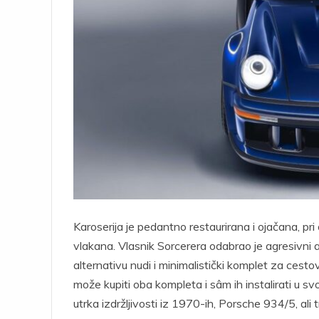
Karoserija je pedantno restaurirana i ojačana, pr
vlakana. Vlasnik Sorcerera odabrao je agresivni 
alternativu nudi i minimalistički komplet za cest
može kupiti oba kompleta i sâm ih instalirati u sv
utrka izdržljivosti iz 1970-ih, Porsche 934/5, ali