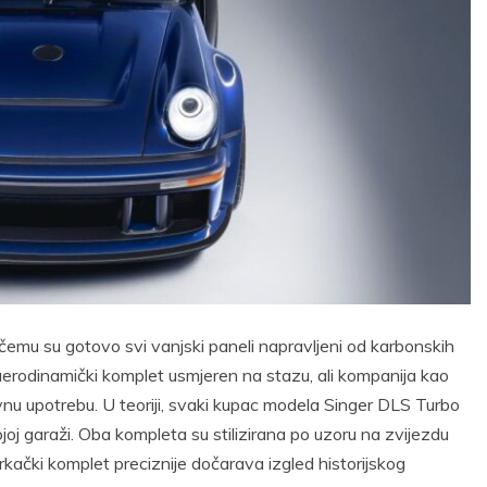
i čemu su gotovo svi vanjski paneli napravljeni od karbonskih
aerodinamički komplet usmjeren na stazu, ali kompanija kao
ovnu upotrebu. U teoriji, svaki kupac modela Singer DLS Turbo
ojoj garaži. Oba kompleta su stilizirana po uzoru na zvijezdu
 trkački komplet preciznije dočarava izgled historijskog