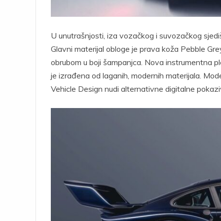
U unutrašnjosti, iza vozačkog i suvozačkog sjedišt
Glavni materijal obloge je prava koža Pebble Grey,
obrubom u boji šampanjca. Nova instrumentna plo
je izrađena od laganih, modernih materijala. Mod
Vehicle Design nudi alternativne digitalne pokazi