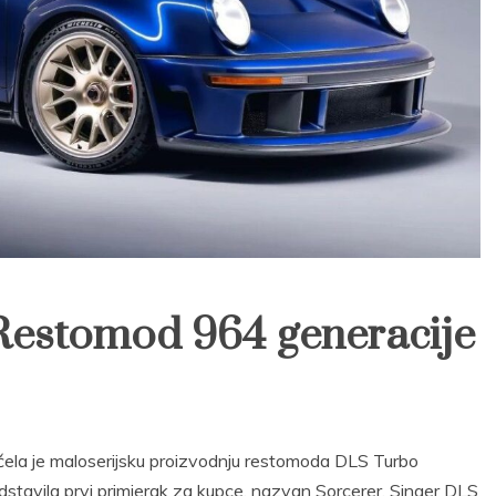
Restomod 964 generacije
ela je maloserijsku proizvodnju restomoda DLS Turbo
stavila prvi primjerak za kupce, nazvan Sorcerer. Singer DLS