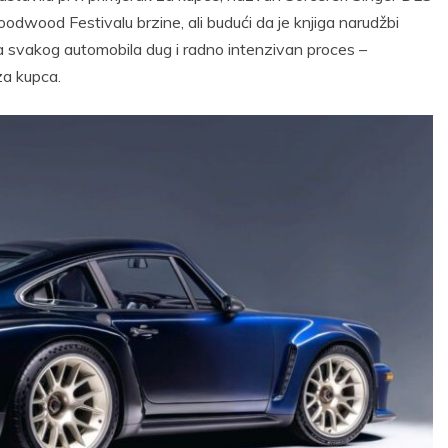
oodwood Festivalu brzine, ali budući da je knjiga narudžbi
ja svakog automobila dug i radno intenzivan proces –
za kupca.