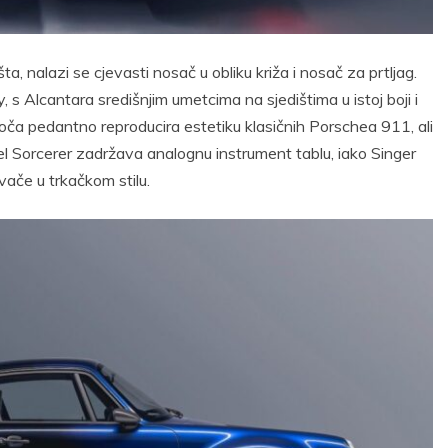
a, nalazi se cjevasti nosač u obliku križa i nosač za prtljag.
 s Alcantara središnjim umetcima na sjedištima u istoj boji i
ča pedantno reproducira estetiku klasičnih Porschea 911, ali
el Sorcerer zadržava analognu instrument tablu, iako Singer
vače u trkačkom stilu.