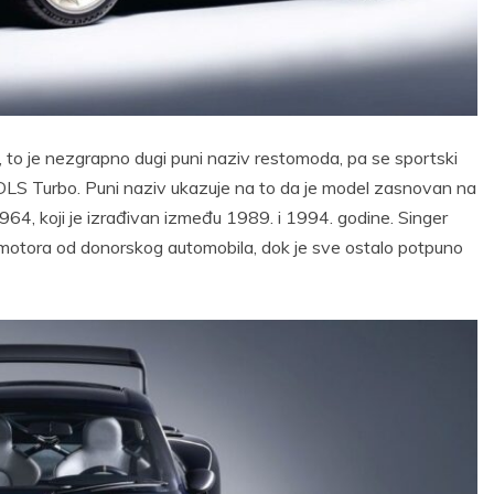
to je nezgrapno dugi puni naziv restomoda, pa se sportski
DLS Turbo. Puni naziv ukazuje na to da je model zasnovan na
64, koji je izrađivan između 1989. i 1994. godine. Singer
k motora od donorskog automobila, dok je sve ostalo potpuno