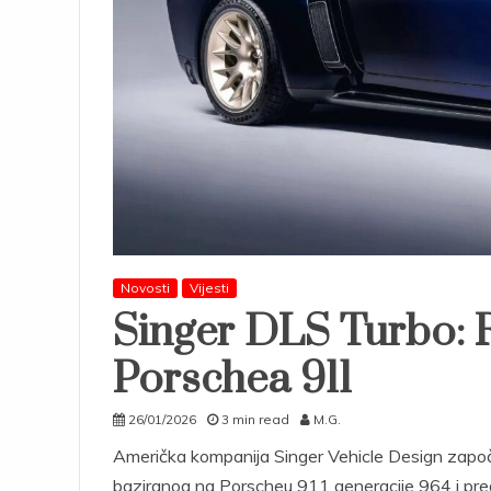
Novosti
Vijesti
Singer DLS Turbo: 
Porschea 911
26/01/2026
3 min read
M.G.
Američka kompanija Singer Vehicle Design započ
baziranog na Porscheu 911 generacije 964 i pred