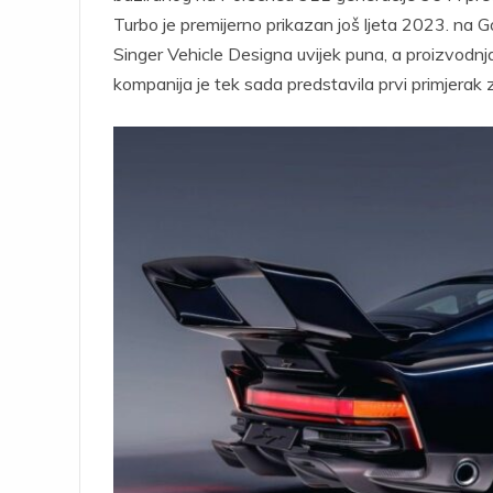
Turbo je premijerno prikazan još ljeta 2023. na G
Singer Vehicle Designa uvijek puna, a proizvodn
kompanija je tek sada predstavila prvi primjerak 