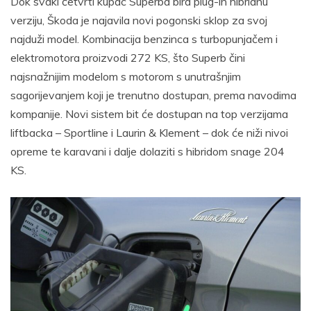
Dok svaki četvrti kupac Superba bira plug-in hibridnu
verziju, Škoda je najavila novi pogonski sklop za svoj
najduži model. Kombinacija benzinca s turbopunjačem i
elektromotora proizvodi 272 KS, što Superb čini
najsnažnijim modelom s motorom s unutrašnjim
sagorijevanjem koji je trenutno dostupan, prema navodima
kompanije. Novi sistem bit će dostupan na top verzijama
liftbacka – Sportline i Laurin & Klement – dok će niži nivoi
opreme te karavani i dalje dolaziti s hibridom snage 204
KS.