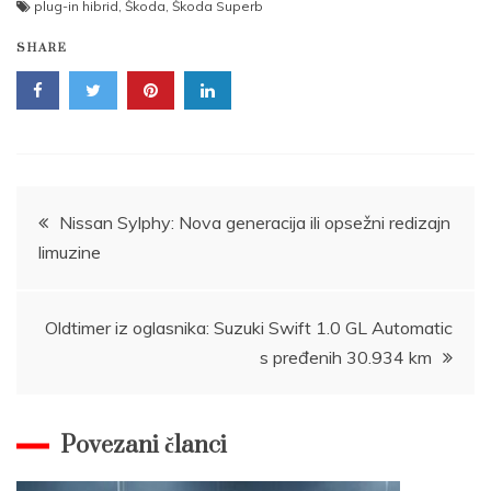
plug-in hibrid
,
Škoda
,
Škoda Superb
SHARE
Post
Nissan Sylphy: Nova generacija ili opsežni redizajn
limuzine
navigation
Oldtimer iz oglasnika: Suzuki Swift 1.0 GL Automatic
s pređenih 30.934 km
Povezani članci