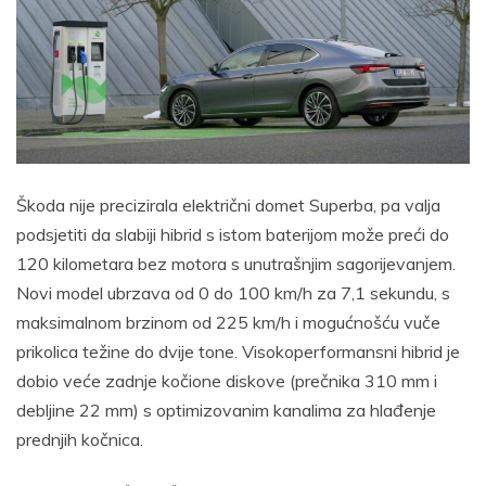
Škoda nije precizirala električni domet Superba, pa valja
podsjetiti da slabiji hibrid s istom baterijom može preći do
120 kilometara bez motora s unutrašnjim sagorijevanjem.
Novi model ubrzava od 0 do 100 km/h za 7,1 sekundu, s
maksimalnom brzinom od 225 km/h i mogućnošću vuče
prikolica težine do dvije tone. Visokoperformansni hibrid je
dobio veće zadnje kočione diskove (prečnika 310 mm i
debljine 22 mm) s optimizovanim kanalima za hlađenje
prednjih kočnica.