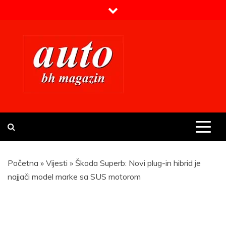
Skip
to
content
Prvi BH auto magazin
Sajt o automobilima
Početna
»
Vijesti
»
Škoda Superb: Novi plug-in hibrid je
najjači model marke sa SUS motorom