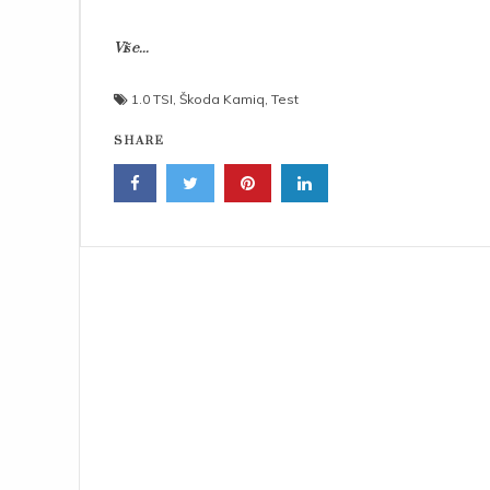
Više...
1.0 TSI
,
Škoda Kamiq
,
Test
SHARE