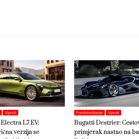
Vijesti
Predstavljanje
Vijesti
 Electra L7 EV:
Bugatti Destrier: Cesto
ična verzija se
primjerak nastao na ba