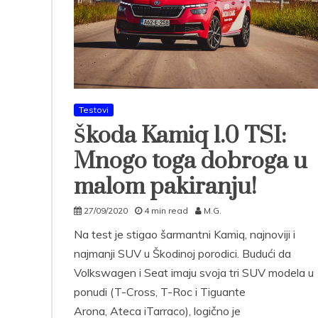
Testovi
Škoda Kamiq 1.0 TSI:
Mnogo toga dobroga u
malom pakiranju!
27/09/2020
4 min read
M.G.
Na test je stigao šarmantni Kamiq, najnoviji i
najmanji SUV u Škodinoj porodici. Budući da
Volkswagen i Seat imaju svoja tri SUV modela u
ponudi (T-Cross, T-Roc i Tiguante
Arona, Ateca iTarraco), logično je