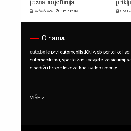
je znatno jeftinija
priklj
07/08/2026
2 min read
07/08
O nama
auto.ba
je prvi automobilistički web portal koji 
automobilizma, sporta kao i savjete za sigurniji s
a sadrži i brojne linkove kao i video izdanje.
VIŠE >