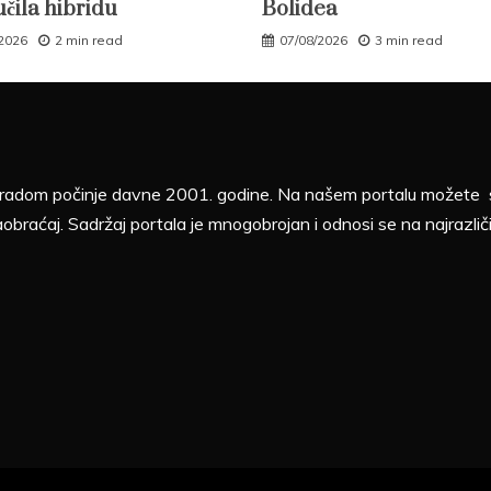
učila hibridu
Bolidea
/2026
2 min read
07/08/2026
3 min read
sa radom počinje davne 2001. godine. Na našem portalu možete sv
aobraćaj. Sadržaj portala je mnogobrojan i odnosi se na najrazliči