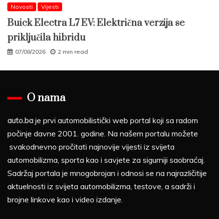
Novosti
Vijesti
Buick Electra L7 EV: Električna verzija se
priključila hibridu
07/08/2026
2 min read
O nama
auto.ba
je prvi automobilistički web portal koji sa radom
počinje davne 2001. godine. Na našem portalu možete
svakodnevno pročitati najnovije vijesti iz svijeta
automobilizma, sporta kao i savjete za sigurniji saobraćaj.
Sadržaj portala je mnogobrojan i odnosi se na najrazličitije
aktuelnosti iz svijeta automobilizma, testove, a sadrži i
brojne linkove kao i video izdanje.