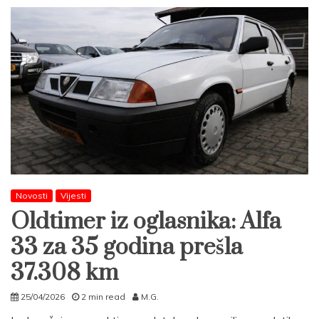
Novosti
Vijesti
Oldtimer iz oglasnika: Alfa
33 za 35 godina prešla
37.308 km
25/04/2026
2 min read
M.G.