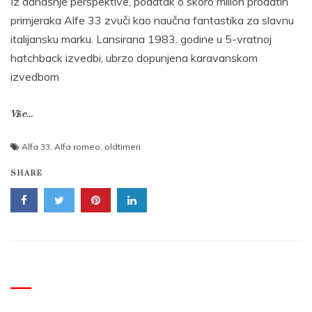
Iz današnje perspektive, podatak o skoro milion prodatih
primjeraka Alfe 33 zvuči kao naučna fantastika za slavnu
italijansku marku. Lansirana 1983. godine u 5-vratnoj
hatchback izvedbi, ubrzo dopunjena karavanskom
izvedbom
Više...
Alfa 33
,
Alfa romeo
,
oldtimeri
SHARE