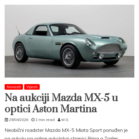
Novosti
Vijesti
Na aukciji Mazda MX-5 u
optici Aston Martina
29/04/2026
2 min read
M.G.
Neobični roadster Mazda MX-5 Miata Sport ponuđen je
na aukciju na online aukcijskoj stranici Bring a Trailer.