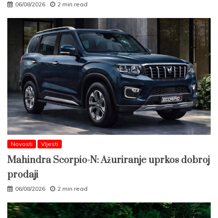
06/08/2026
2 min read
Novosti
Vijesti
Mahindra Scorpio-N: Ažuriranje uprkos dobroj
prodaji
06/08/2026
2 min read