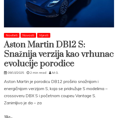
Noviteti
Novosti
Vijesti
Aston Martin DB12 S:
Snažnija verzija kao vrhunac
evolucije porodice
09/10/2025
2 min read
M.G.
Aston Martin je porodicu DB12 proširio snažnijom i
energičnijom verzijom S, koja se pridružuje S modelima –
crossoveru DBX S i početnom coupeu Vantage S.
Zanimljivo je da – za
Više...