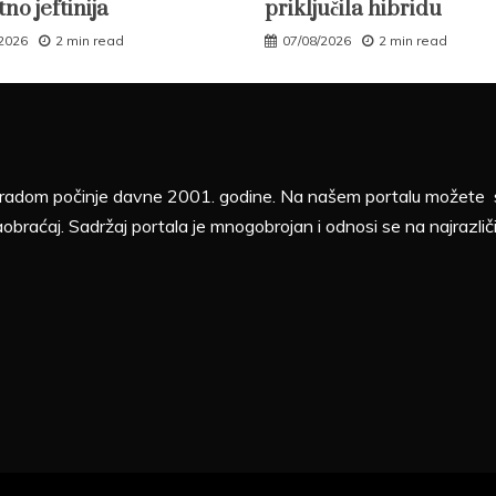
tno jeftinija
priključila hibridu
/2026
2 min read
07/08/2026
2 min read
sa radom počinje davne 2001. godine. Na našem portalu možete sv
aobraćaj. Sadržaj portala je mnogobrojan i odnosi se na najrazliči