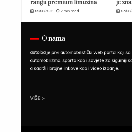
rangu premium limuzina
je zna
09/08/2026
2 min read
07/08
O nama
auto.ba
je prvi automobilistički web portal koji 
automobilizma, sporta kao i savjete za sigurniji s
a sadrži i brojne linkove kao i video izdanje.
VIŠE >