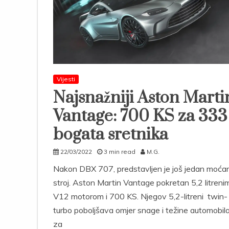
Vijesti
Najsnažniji Aston Marti
Vantage: 700 KS za 333
bogata sretnika
22/03/2022
3 min read
M.G.
Nakon DBX 707, predstavljen je još jedan moća
stroj. Aston Martin Vantage pokretan 5,2 litreni
V12 motorom i 700 KS. Njegov 5,2-litreni twin-
turbo poboljšava omjer snage i težine automobil
za