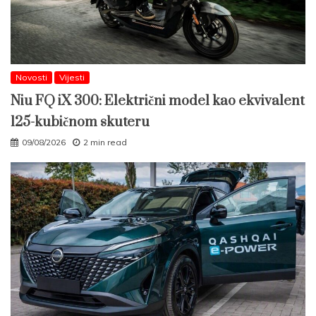
Novosti
Vijesti
Niu FQ iX 300: Električni model kao ekvivalent
125-kubičnom skuteru
09/08/2026
2 min read