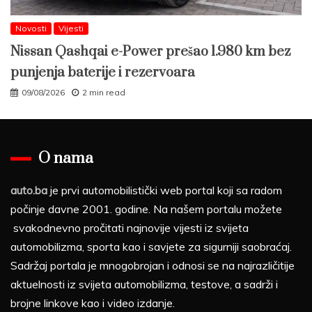
Novosti
Vijesti
Nissan Qashqai e-Power prešao 1.980 km bez
punjenja baterije i rezervoara
09/08/2026
2 min read
O nama
auto.ba
je prvi automobilistički web portal koji sa radom
počinje davne 2001. godine. Na našem portalu možete
svakodnevno pročitati najnovije vijesti iz svijeta
automobilizma, sporta kao i savjete za sigurniji saobraćaj.
Sadržaj portala je mnogobrojan i odnosi se na najrazličitije
aktuelnosti iz svijeta automobilizma, testove, a sadrži i
brojne linkove kao i video izdanje.