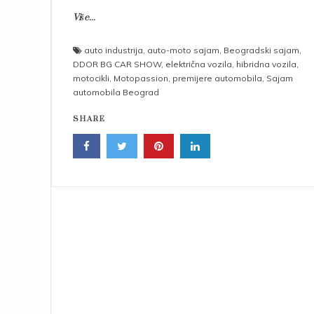
Više...
auto industrija
,
auto-moto sajam
,
Beogradski sajam
,
DDOR BG CAR SHOW
,
električna vozila
,
hibridna vozila
,
motocikli
,
Motopassion
,
premijere automobila
,
Sajam
automobila Beograd
SHARE