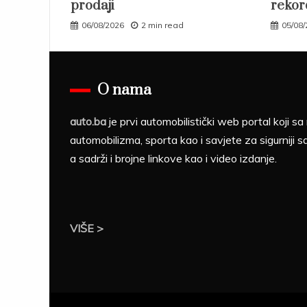
prodaji
rekor
06/08/2026
2 min read
05/08
O nama
auto.ba
je prvi automobilistički web portal koji 
automobilizma, sporta kao i savjete za sigurniji s
a sadrži i brojne linkove kao i video izdanje.
VIŠE >