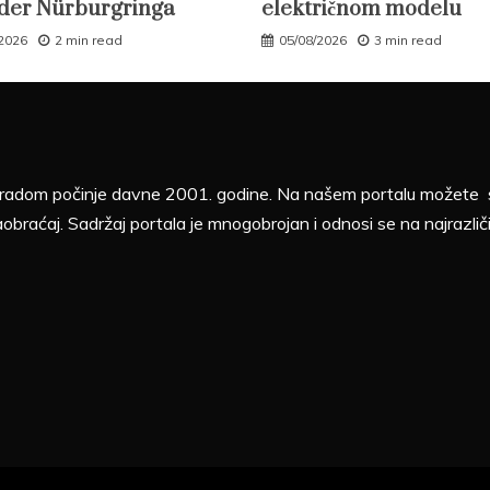
der Nürburgringa
električnom modelu
/2026
2 min read
05/08/2026
3 min read
sa radom počinje davne 2001. godine. Na našem portalu možete sv
aobraćaj. Sadržaj portala je mnogobrojan i odnosi se na najrazliči