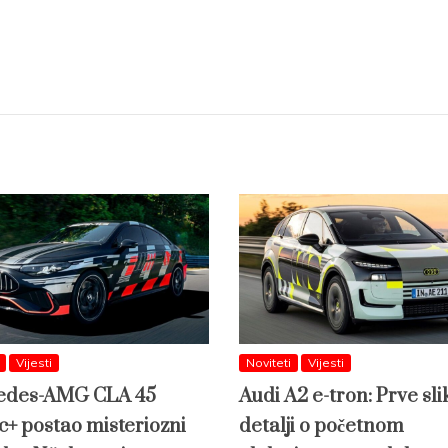
Vijesti
Noviteti
Vijesti
edes-AMG CLA 45
Audi A2 e-tron: Prve slik
c+ postao misteriozni
detalji o početnom