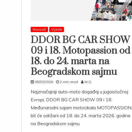
Novosti
Vijesti
DDOR BG CAR SHOW
09 i 18. Motopassion od
18. do 24. marta na
Beogradskom sajmu
05/03/2026
2 min read
M.G.
Najznačajniji auto-moto događaj u jugoistočnoj
Evropi, DDOR BG CAR SHOW 09 i 18.
Međunarodni sajam motocikala MOTOPASSION
bit će održani od 18. do 24. marta 2026. godine
na Beogradskom sajmu.