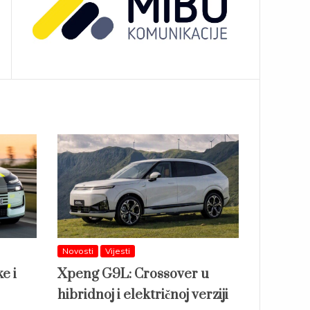
Novosti
Vijesti
e i
Xpeng G9L: Crossover u
hibridnoj i električnoj verziji