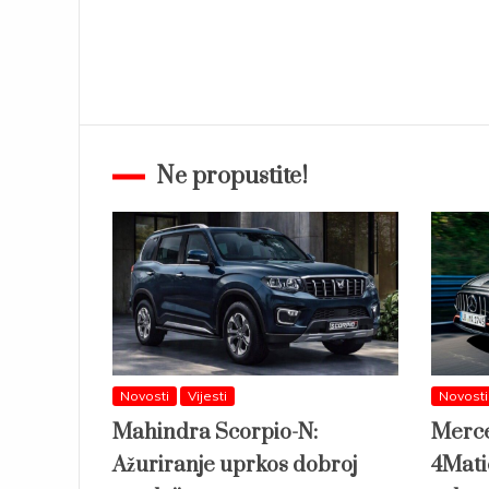
Ne propustite!
Novosti
Vijesti
Novosti
Mahindra Scorpio-N:
Merc
Ažuriranje uprkos dobroj
4Mati