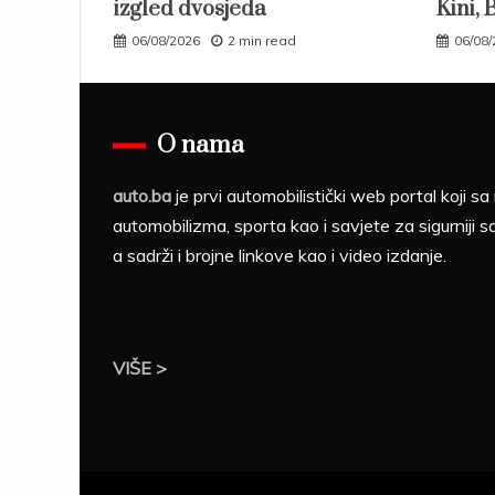
izgled dvosjeda
Kini, 
06/08/2026
2 min read
06/08
O nama
auto.ba
je prvi automobilistički web portal koji 
automobilizma, sporta kao i savjete za sigurniji s
a sadrži i brojne linkove kao i video izdanje.
VIŠE >