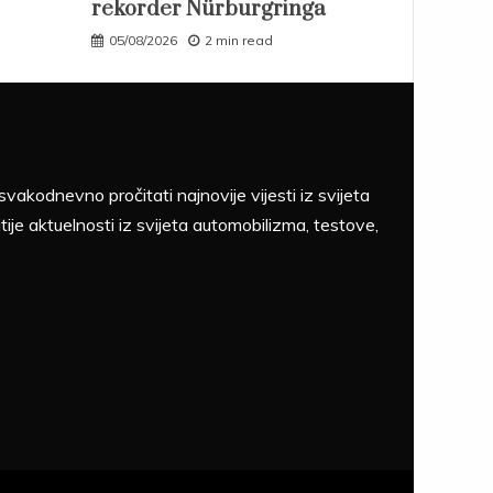
rekorder Nürburgringa
05/08/2026
2 min read
akodnevno pročitati najnovije vijesti iz svijeta
tije aktuelnosti iz svijeta automobilizma, testove,