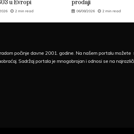
B03 u Evropi
prodaji
/2026
2 min read
06/08/2026
2 min read
sa radom počinje davne 2001. godine. Na našem portalu možete sv
aobraćaj. Sadržaj portala je mnogobrojan i odnosi se na najrazliči