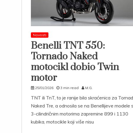
Novosti
Benelli TNT 550:
Tornado Naked
motocikl dobio Twin
motor
25/01/2026
3 min read
M.G.
TNT ili TnT, to je ranije bila skraćenica za Torna
Naked Tre, a odnosila se na Benellijeve modele 
3-cilindričnim motorima zapremine 899 i 1130
kubika, motocikle koji više nisu