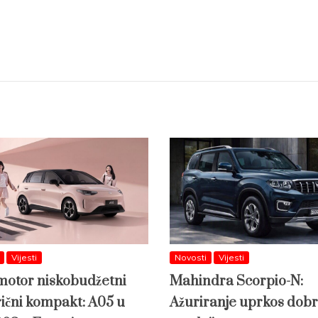
Vijesti
Novosti
Vijesti
otor niskobudžetni
Mahindra Scorpio-N:
rični kompakt: A05 u
Ažuriranje uprkos dobr