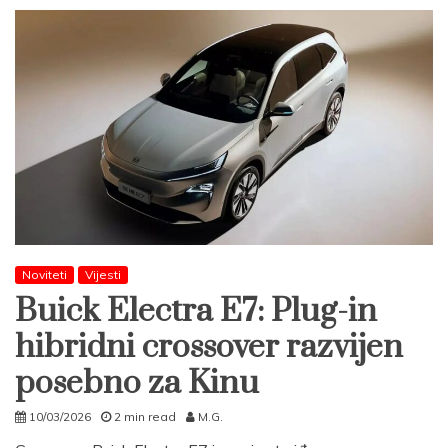
Noviteti
Vijesti
Buick Electra E7: Plug-in
hibridni crossover razvijen
posebno za Kinu
10/03/2026
2 min read
M.G.