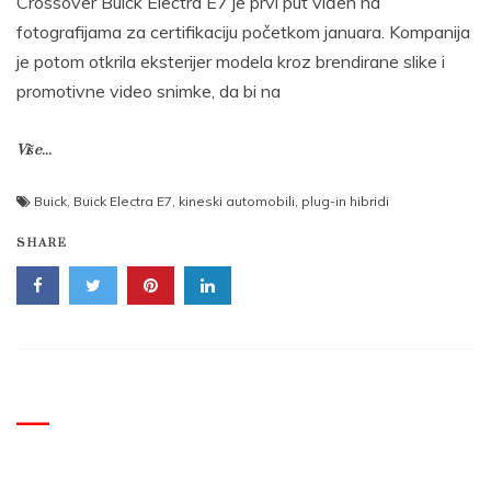
Crossover Buick Electra E7 je prvi put viđen na
fotografijama za certifikaciju početkom januara. Kompanija
je potom otkrila eksterijer modela kroz brendirane slike i
promotivne video snimke, da bi na
Više...
Buick
,
Buick Electra E7
,
kineski automobili
,
plug-in hibridi
SHARE