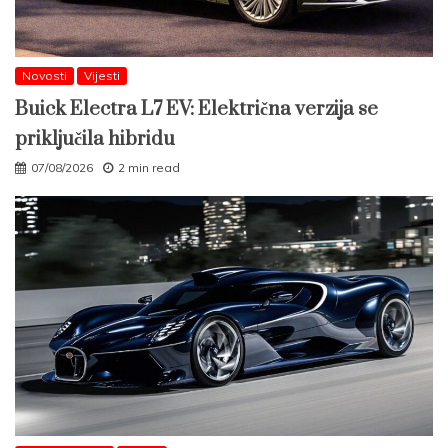
Novosti
Vijesti
Buick Electra L7 EV: Električna verzija se
priključila hibridu
07/08/2026
2 min read