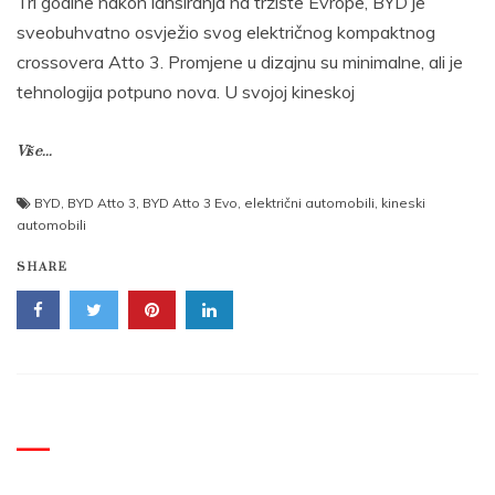
Tri godine nakon lansiranja na tržište Evrope, BYD je
sveobuhvatno osvježio svog električnog kompaktnog
crossovera Atto 3. Promjene u dizajnu su minimalne, ali je
tehnologija potpuno nova. U svojoj kineskoj
Više...
BYD
,
BYD Atto 3
,
BYD Atto 3 Evo
,
električni automobili
,
kineski
automobili
SHARE