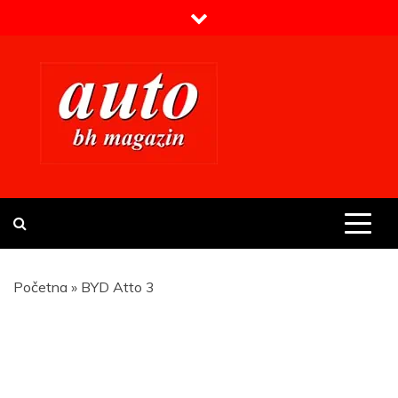
Skip
to
content
Prvi BH auto magazin
Sajt o automobilima
Početna
»
BYD Atto 3