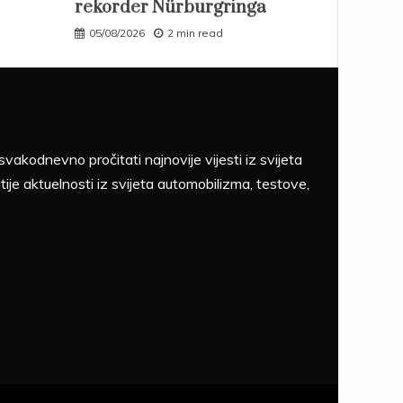
rekorder Nürburgringa
05/08/2026
2 min read
akodnevno pročitati najnovije vijesti iz svijeta
tije aktuelnosti iz svijeta automobilizma, testove,