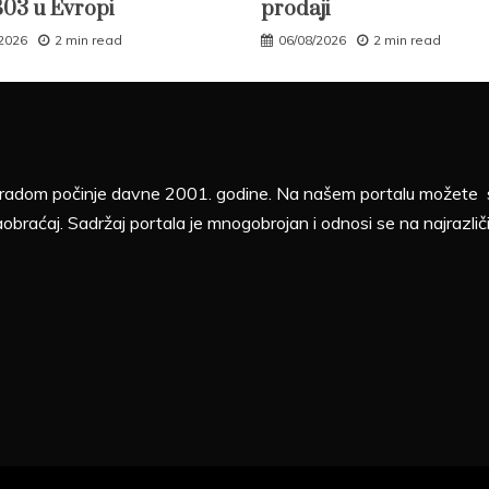
B03 u Evropi
prodaji
/2026
2 min read
06/08/2026
2 min read
sa radom počinje davne 2001. godine. Na našem portalu možete sv
aobraćaj. Sadržaj portala je mnogobrojan i odnosi se na najrazliči