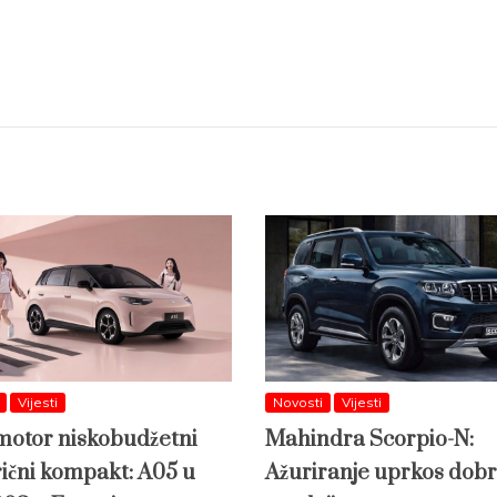
Vijesti
Novosti
Vijesti
otor niskobudžetni
Mahindra Scorpio-N:
rični kompakt: A05 u
Ažuriranje uprkos dobr