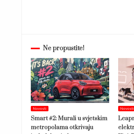
Ne propustite!
Novosti
Novosti
Smart #2: Murali u svjetskim
Leapm
metropolama otkrivaju
elekt