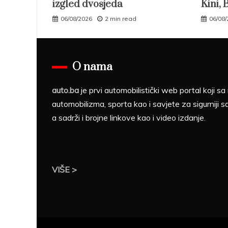
izgled dvosjeda
Kini, 
06/08/2026
2 min read
06/08
O nama
auto.ba
je prvi automobilistički web portal koji 
automobilizma, sporta kao i savjete za sigurniji s
a sadrži i brojne linkove kao i video izdanje.
VIŠE >