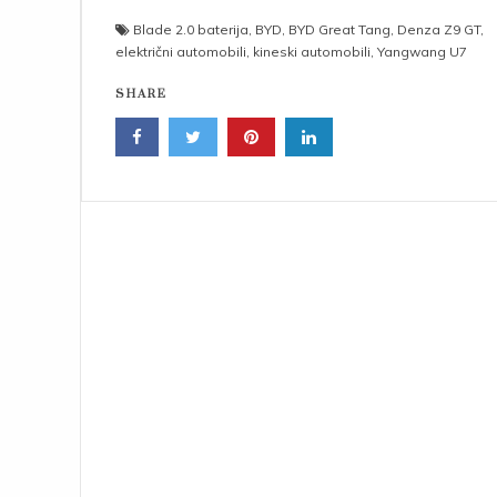
Blade 2.0 baterija
,
BYD
,
BYD Great Tang
,
Denza Z9 GT
,
električni automobili
,
kineski automobili
,
Yangwang U7
SHARE