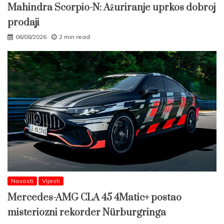
Mahindra Scorpio-N: Ažuriranje uprkos dobroj
prodaji
06/08/2026
2 min read
Novosti
Vijesti
Mercedes-AMG CLA 45 4Matic+ postao
misteriozni rekorder Nürburgringa