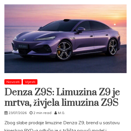
Novosti
Vijesti
Denza Z9S: Limuzina Z9 je
mrtva, živjela limuzina Z9S
23/07/2026
2 min read
M.G.
Zbog slabe prodaje limuzine Denza Z9, brend u sastavu
kineskog BYD-a odlučio je s tržišta povući model i