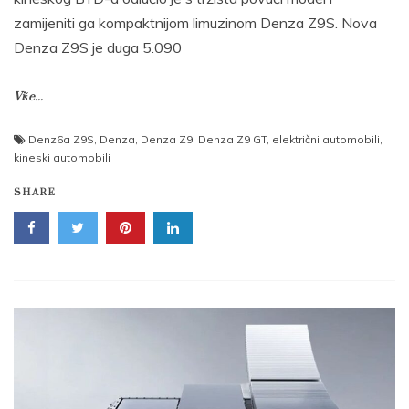
zamijeniti ga kompaktnijom limuzinom Denza Z9S. Nova
Denza Z9S je duga 5.090
Više...
Denz6a Z9S
,
Denza
,
Denza Z9
,
Denza Z9 GT
,
električni automobili
,
kineski automobili
SHARE