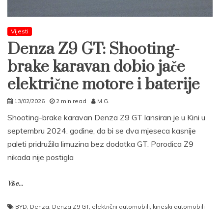
Vijesti
Denza Z9 GT: Shooting-
brake karavan dobio jače
električne motore i baterije
13/02/2026
2 min read
M.G.
Shooting-brake karavan Denza Z9 GT lansiran je u Kini u
septembru 2024. godine, da bi se dva mjeseca kasnije
paleti pridružila limuzina bez dodatka GT. Porodica Z9
nikada nije postigla
Više...
BYD
,
Denza
,
Denza Z9 GT
,
električni automobili
,
kineski automobili