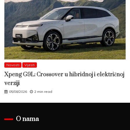
Novosti
Vijesti
Xpeng G9L: Crossover u hibridnoj i električnoj
verziji
05/08/2026
2 min read
O nama