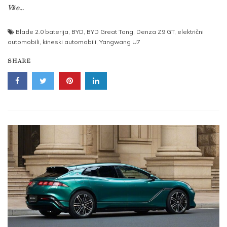
Više...
Blade 2.0 baterija
,
BYD
,
BYD Great Tang
,
Denza Z9 GT
,
električni
automobili
,
kineski automobili
,
Yangwang U7
SHARE