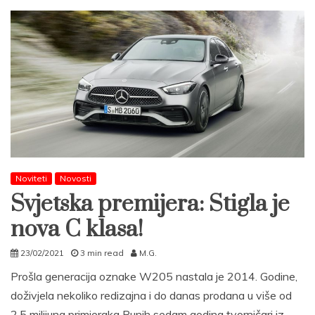
Noviteti
Novosti
Svjetska premijera: Stigla je
nova C klasa!
23/02/2021
3 min read
M.G.
Prošla generacija oznake W205 nastala je 2014. Godine,
doživjela nekoliko redizajna i do danas prodana u više od
2,5 milijuna primjeraka Punih sedam godina tvorničari iz