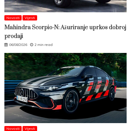
Novosti
Vijesti
Mahindra Scorpio-N: Ažuriranje uprkos dobroj
prodaji
06/08/2026
2 min read
Novosti
Vijesti