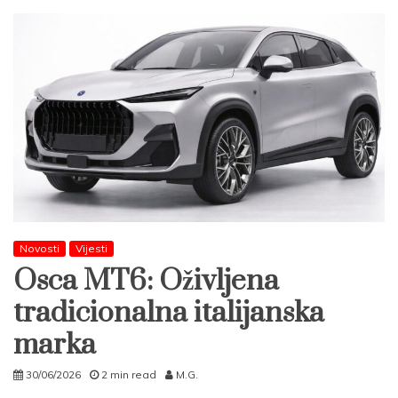
Novosti
Vijesti
Osca MT6: Oživljena
tradicionalna italijanska
marka
30/06/2026
2 min read
M.G.