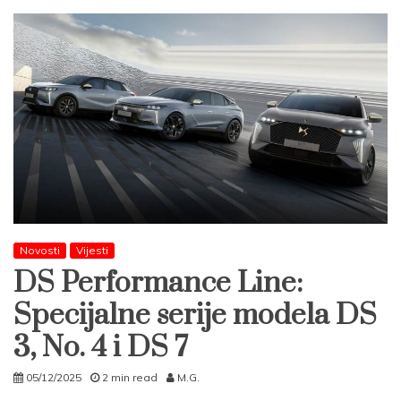
Novosti
Vijesti
DS Performance Line:
Specijalne serije modela DS
3, No. 4 i DS 7
05/12/2025
2 min read
M.G.