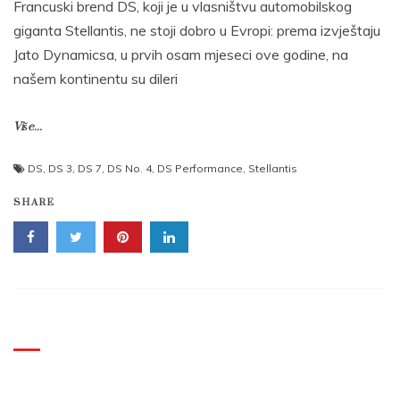
Francuski brend DS, koji je u vlasništvu automobilskog
giganta Stellantis, ne stoji dobro u Evropi: prema izvještaju
Jato Dynamicsa, u prvih osam mjeseci ove godine, na
našem kontinentu su dileri
Više...
DS
,
DS 3
,
DS 7
,
DS No. 4
,
DS Performance
,
Stellantis
SHARE