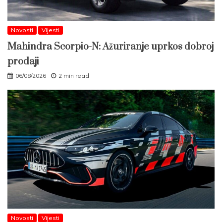
Novosti
Vijesti
Mahindra Scorpio-N: Ažuriranje uprkos dobroj
prodaji
06/08/2026
2 min read
Novosti
Vijesti