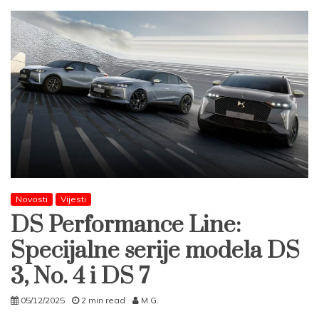
Novosti
Vijesti
DS Performance Line:
Specijalne serije modela DS
3, No. 4 i DS 7
05/12/2025
2 min read
M.G.