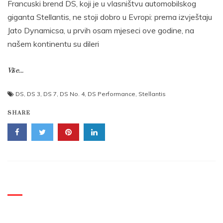
Francuski brend DS, koji je u vlasništvu automobilskog
giganta Stellantis, ne stoji dobro u Evropi: prema izvještaju
Jato Dynamicsa, u prvih osam mjeseci ove godine, na
našem kontinentu su dileri
Više...
DS
,
DS 3
,
DS 7
,
DS No. 4
,
DS Performance
,
Stellantis
SHARE