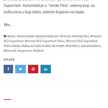
Superfast. Automobil je u “Verde Pino” zelenoj boji, sa
točkovima u boji zlata, zlatnim linijama na haubi,
Više...
#auto
,
#automobili
,
#automobilizam
,
#Ferrari
,
#Ferrari 812
,
#Ferrari
812 Superfast
,
#Ferrari 812 Superfast Tailor
,
#Ferrari 812 Superfast
Tailor Made
,
#luksuzni automobili
,
#noviteti
,
#noviteti u automobilima
,
#Novosti
,
#supercar
,
#Vijesti
SHARE