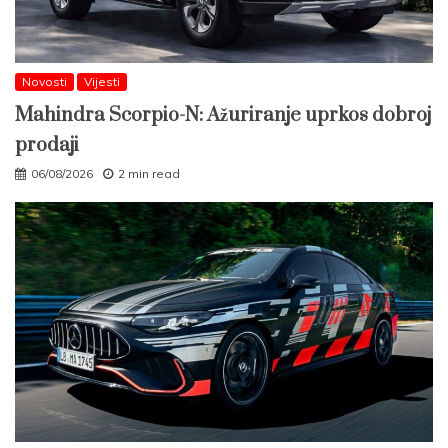
Novosti
Vijesti
Mahindra Scorpio-N: Ažuriranje uprkos dobroj
prodaji
06/08/2026
2 min read