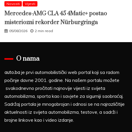
Novosti
Vijesti
Mercedes-AMG CLA 45 4Matic+ postao
misteriozni rekorder Nürburgringa
05/08/2026
2 min read
O nama
auto.ba
je prvi automobilistički web portal koji sa radom
počinje davne 2001. godine. Na našem portalu možete
svakodnevno pročitati najnovije vijesti iz svijeta
automobilizma, sporta kao i savjete za sigurniji saobraćaj.
Sadržaj portala je mnogobrojan i odnosi se na najrazličitije
aktuelnosti iz svijeta automobilizma, testove, a sadrži i
brojne linkove kao i video izdanje.