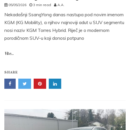
05/05/2026
3 min read
A.A.
Nekadašnji SsangYong danas nastupa pod novim imenom
KGM (KG Mobility), a njihov najnoviji adut u SUV segmentu
nosi naziv KGM Torres Hybrid. Riječ je o modernom
porodičnom SUV-u koji donosi potpuno
Više...
SHARE