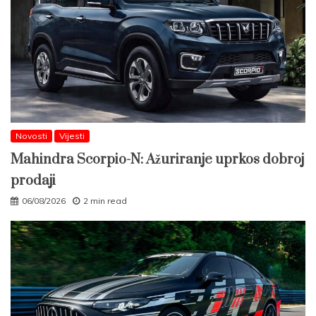
Novosti
Vijesti
Mahindra Scorpio-N: Ažuriranje uprkos dobroj
prodaji
06/08/2026
2 min read