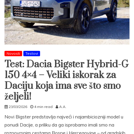
Novosti
Testovi
Test: Dacia Bigster Hybrid-G
150 4×4 – Veliki iskorak za
Daciju koja ima sve što smo
željeli!
23/03/2026
4 min read
A.A.
Novi Bigster predstavlja najveći i najambiciozniji model u
ponudi Dacije, a priliku da ga isprobamo imali smo na
raznovrsnim cestama Bosne i Hercegovine – od gradskih