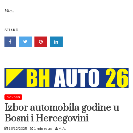
Više...
SHARE
Novosti
Izbor automobila godine u
Bosni i Hercegovini
16/12/2025
1 min read
A.A.