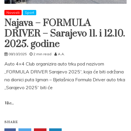
Novosti
Sport
Najava – FORMULA
DRIVER – Sarajevo 11. i 12.10.
2025. godine
08/10/2025
2 min read
A.A.
Auto 4×4 Club organizira auto trku pod nazivom
„FORMULA DRIVER Sarajevo 2025“, koja će biti održana
na dionici puta Igman – Bjelašnica Formula Driver auto trka
„Sarajevo 2025“ biti će
Više...
SHARE