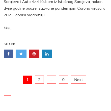
Sarajeva i Auto 4×4 Klubom iz Istočnog Sarajeva, nakon
dvije godine pauze izazvane pandemijom Corona virusa, u
2023. godini organizuju
Više...
SHARE
Posts
1
2
…
9
Next
pagination