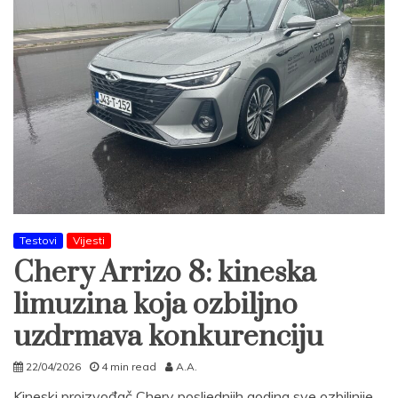
Testovi
Vijesti
Chery Arrizo 8: kineska
limuzina koja ozbiljno
uzdrmava konkurenciju
22/04/2026
4 min read
A.A.
Kineski proizvođač Chery posljednjih godina sve ozbiljnije