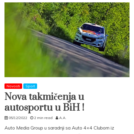
Novosti
Sport
Nova takmičenja u
autosportu u BiH !
05/12/2022
2 min read
A.A.
Auto Media Group u saradnji sa Auto 4×4 Clubom iz