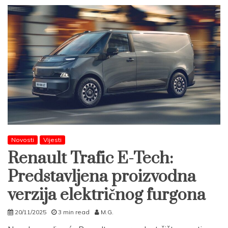
Novosti
Vijesti
Renault Trafic E-Tech:
Predstavljena proizvodna
verzija električnog furgona
20/11/2025
3 min read
M.G.