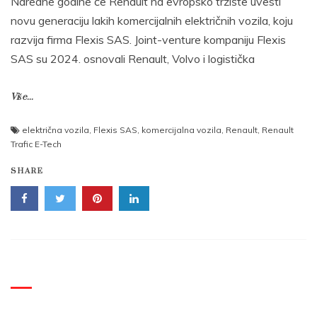
Naredne godine će Renault na evropsko tržište uvesti
novu generaciju lakih komercijalnih električnih vozila, koju
razvija firma Flexis SAS. Joint-venture kompaniju Flexis
SAS su 2024. osnovali Renault, Volvo i logistička
Više...
električna vozila
,
Flexis SAS
,
komercijalna vozila
,
Renault
,
Renault
Trafic E-Tech
SHARE