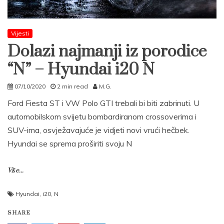
Vijesti
Dolazi najmanji iz porodice
“N” – Hyundai i20 N
07/10/2020
2 min read
M.G.
Ford Fiesta ST i VW Polo GTI trebali bi biti zabrinuti. U
automobilskom svijetu bombardiranom crossoverima i
SUV-ima, osvježavajuće je vidjeti novi vrući hečbek.
Hyundai se sprema proširiti svoju N
Više...
Hyundai
,
i20
,
N
SHARE