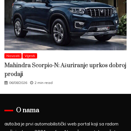
Novosti
Vijesti
Mahindra Scorpio-N: Ažuriranje uprkos dobroj
prodaji
06/08/2026
2 min read
O nama
auto.ba
je prvi automobilistički web portal koji sa radom