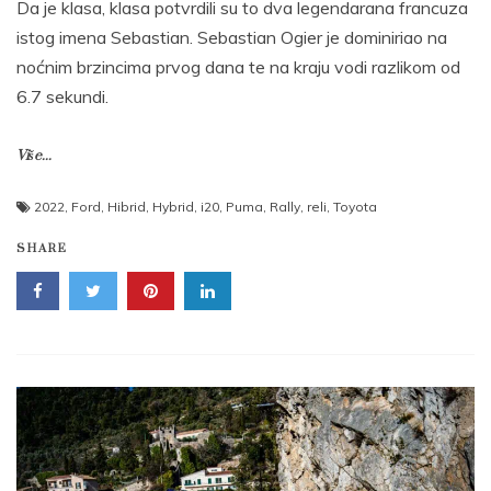
Da je klasa, klasa potvrdili su to dva legendarana francuza
istog imena Sebastian. Sebastian Ogier je dominiriao na
noćnim brzincima prvog dana te na kraju vodi razlikom od
6.7 sekundi.
Više...
2022
,
Ford
,
Hibrid
,
Hybrid
,
i20
,
Puma
,
Rally
,
reli
,
Toyota
SHARE