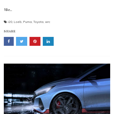
Više...
i20
,
Loeb
,
Puma
,
Toyota
,
wrc
SHARE