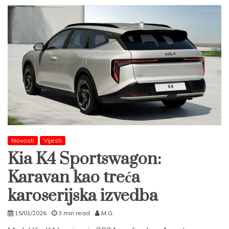
Novosti
Vijesti
Kia K4 Sportswagon:
Karavan kao treća
karoserijska izvedba
15/01/2026
3 min read
M.G.