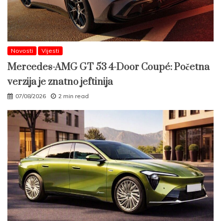
Novosti
Vijesti
Mercedes-AMG GT 53 4-Door Coupé: Početna
verzija je znatno jeftinija
07/08/2026
2 min read