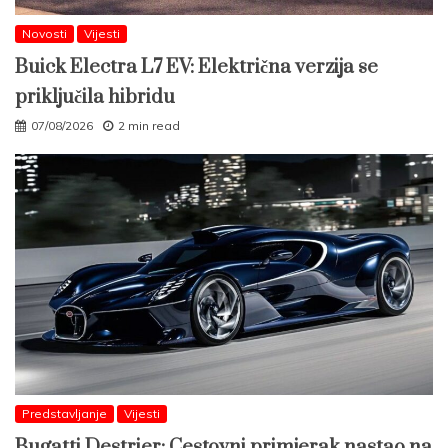
Novosti
Vijesti
Buick Electra L7 EV: Električna verzija se
priključila hibridu
07/08/2026
2 min read
Predstavljanje
Vijesti
Bugatti Destrier: Cestovni primjerak nastao na