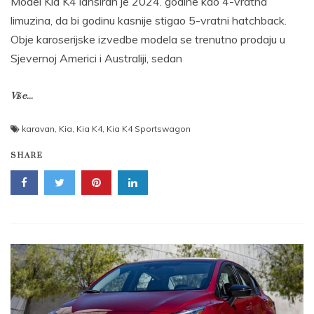
Model Kia K4 lansiran je 2024. godine kao 4-vratna
limuzina, da bi godinu kasnije stigao 5-vratni hatchback.
Obje karoserijske izvedbe modela se trenutno prodaju u
Sjevernoj Americi i Australiji, sedan
Više...
karavan
,
Kia
,
Kia K4
,
Kia K4 Sportswagon
SHARE