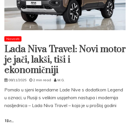
Novosti
Lada Niva Travel: Novi motor
je jači, lakši, tiši i
ekonomičniji
08/11/2025
2 min read
M.G.
Pomalo u sjeni legendarne Lade Nive s dodatkom Legend
u oznaci, u Rusiji s velikim uspjehom nastupa i modernija
nasljednica – Lada Niva Travel – koja je u prošloj godini
Više...