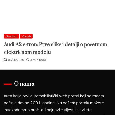
Noviteti
Vijesti
Audi A2 e-tron: Prve slike i detalji o početnom
električnom modelu
05/08/2026
3 min read
O nama
auto.ba
je prvi automobilistički web portal koji sa radom
počinje davne 2001. godine. Na našem portalu možete
svakodnevno pročitati najnovije vijesti iz svijeta