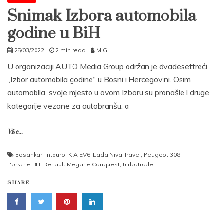
Snimak Izbora automobila
godine u BiH
25/03/2022
2 min read
M.G.
U organizaciji AUTO Media Group održan je dvadesettreći
„Izbor automobila godine“ u Bosni i Hercegovini. Osim
automobila, svoje mjesto u ovom Izboru su pronašle i druge
kategorije vezane za autobranšu, a
Više...
Bosankar
,
Intouro
,
KIA EV6
,
Lada Niva Travel
,
Peugeot 308
,
Porsche BH
,
Renault Megane Conquest
,
turbotrade
SHARE