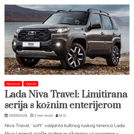
Novosti
Vijesti
Lada Niva Travel: Limitirana
serija s kožnim enterijerom
25/05/2026
2 min read
M.G.
Niva Travel, “soft” varijanta kultnog ruskog terenca Lada
Niva Legend, prošle godine je ažurirana uz promjene u