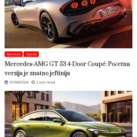
Novosti
Vijesti
Mercedes-AMG GT 53 4-Door Coupé: Početna
verzija je znatno jeftinija
07/08/2026
2 min read