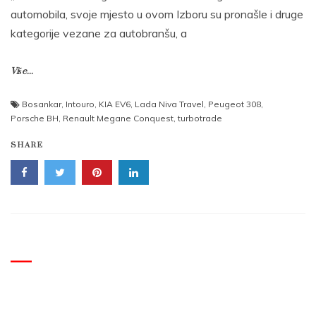
automobila, svoje mjesto u ovom Izboru su pronašle i druge
kategorije vezane za autobranšu, a
Više...
Bosankar
,
Intouro
,
KIA EV6
,
Lada Niva Travel
,
Peugeot 308
,
Porsche BH
,
Renault Megane Conquest
,
turbotrade
SHARE