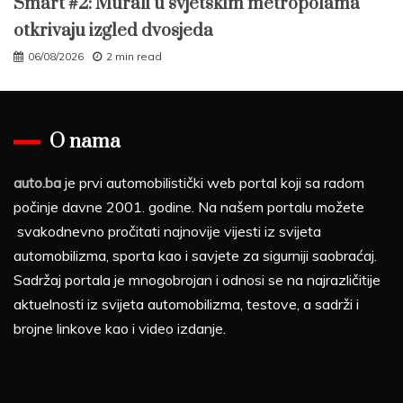
Smart #2: Murali u svjetskim metropolama
otkrivaju izgled dvosjeda
06/08/2026
2 min read
O nama
auto.ba
je prvi automobilistički web portal koji sa radom
počinje davne 2001. godine. Na našem portalu možete
svakodnevno pročitati najnovije vijesti iz svijeta
automobilizma, sporta kao i savjete za sigurniji saobraćaj.
Sadržaj portala je mnogobrojan i odnosi se na najrazličitije
aktuelnosti iz svijeta automobilizma, testove, a sadrži i
brojne linkove kao i video izdanje.