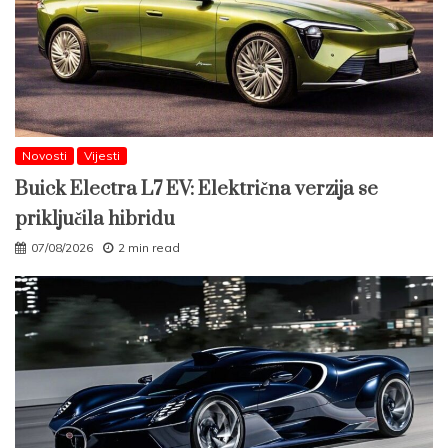
Novosti
Vijesti
Buick Electra L7 EV: Električna verzija se
priključila hibridu
07/08/2026
2 min read