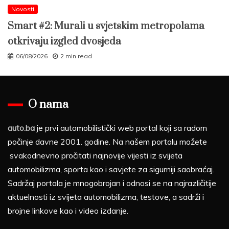
Novosti
Smart #2: Murali u svjetskim metropolama
otkrivaju izgled dvosjeda
06/08/2026
2 min read
O nama
auto.ba
je prvi automobilistički web portal koji sa radom
počinje davne 2001. godine. Na našem portalu možete
svakodnevno pročitati najnovije vijesti iz svijeta
automobilizma, sporta kao i savjete za sigurniji saobraćaj.
Sadržaj portala je mnogobrojan i odnosi se na najrazličitije
aktuelnosti iz svijeta automobilizma, testove, a sadrži i
brojne linkove kao i video izdanje.