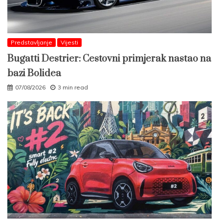
Predstavljanje
Vijesti
Bugatti Destrier: Cestovni primjerak nastao na
bazi Bolidea
07/08/2026
3 min read