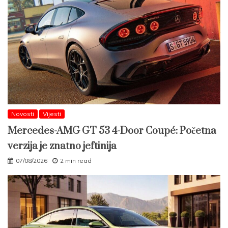
Novosti
Vijesti
Mercedes-AMG GT 53 4-Door Coupé: Početna
verzija je znatno jeftinija
07/08/2026
2 min read