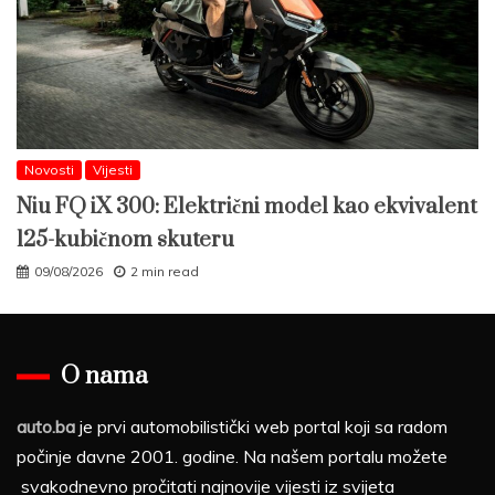
Novosti
Vijesti
Niu FQ iX 300: Električni model kao ekvivalent
125-kubičnom skuteru
09/08/2026
2 min read
O nama
auto.ba
je prvi automobilistički web portal koji sa radom
počinje davne 2001. godine. Na našem portalu možete
svakodnevno pročitati najnovije vijesti iz svijeta