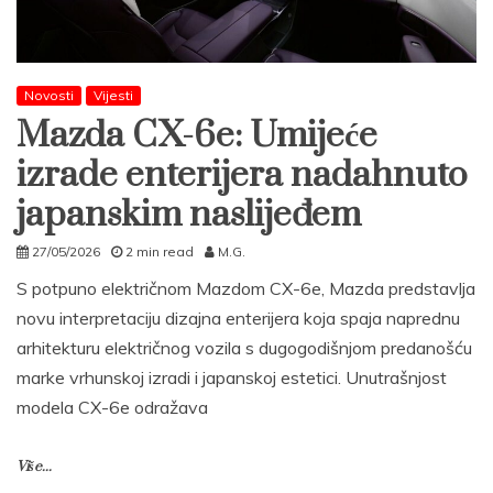
Novosti
Vijesti
Mazda CX-6e: Umijeće
izrade enterijera nadahnuto
japanskim naslijeđem
27/05/2026
2 min read
M.G.
S potpuno električnom Mazdom CX-6e, Mazda predstavlja
novu interpretaciju dizajna enterijera koja spaja naprednu
arhitekturu električnog vozila s dugogodišnjom predanošću
marke vrhunskoj izradi i japanskoj estetici. Unutrašnjost
modela CX-6e odražava
Više...