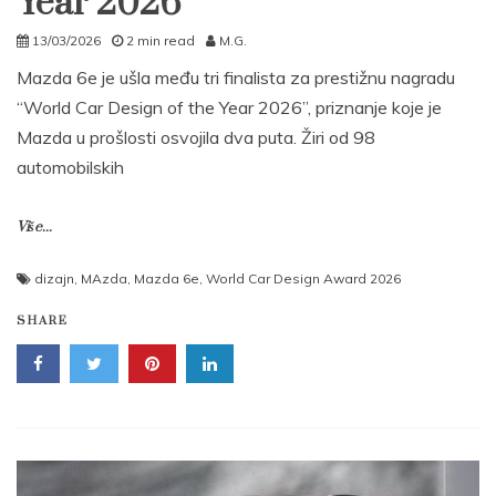
Year 2026
13/03/2026
2 min read
M.G.
Mazda 6e je ušla među tri finalista za prestižnu nagradu
“World Car Design of the Year 2026”, priznanje koje je
Mazda u prošlosti osvojila dva puta. Žiri od 98
automobilskih
Više...
dizajn
,
MAzda
,
Mazda 6e
,
World Car Design Award 2026
SHARE