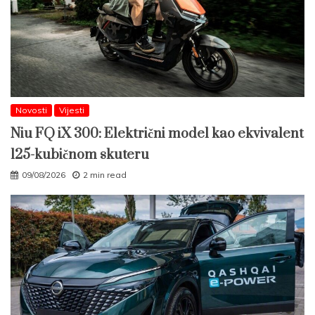
Novosti
Vijesti
Niu FQ iX 300: Električni model kao ekvivalent
125-kubičnom skuteru
09/08/2026
2 min read