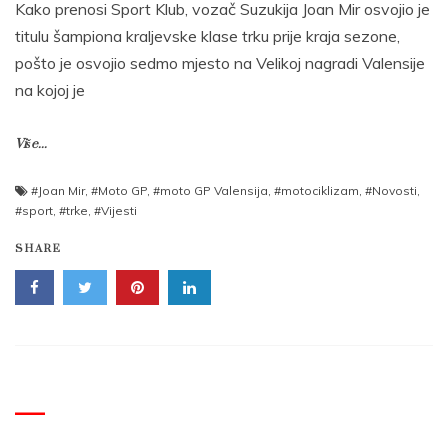
Kako prenosi Sport Klub, vozač Suzukija Joan Mir osvojio je
titulu šampiona kraljevske klase trku prije kraja sezone,
pošto je osvojio sedmo mjesto na Velikoj nagradi Valensije
na kojoj je
Više...
#Joan Mir
,
#Moto GP
,
#moto GP Valensija
,
#motociklizam
,
#Novosti
,
#sport
,
#trke
,
#Vijesti
SHARE