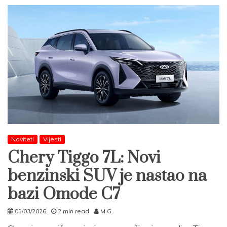
Noviteti
Vijesti
Chery Tiggo 7L: Novi
benzinski SUV je nastao na
bazi Omode C7
03/03/2026
2 min read
M.G.