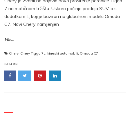
Chery je zvanično najavio novo proširenje porodice Tiggo
7 na matičnom tržištu. Uskoro počinje prodaja SUV-a s
dodatkom L, koji je baziran na globalnom modelu Omoda
C7. Novi Chery namijenjen
Više...
Chery
,
Chery Tiggo 7L
,
kineski automobili
,
Omoda C7
SHARE