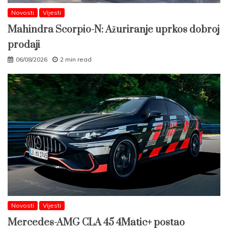
Novosti
Vijesti
Mahindra Scorpio-N: Ažuriranje uprkos dobroj
prodaji
06/08/2026
2 min read
Novosti
Vijesti
Mercedes-AMG CLA 45 4Matic+ postao