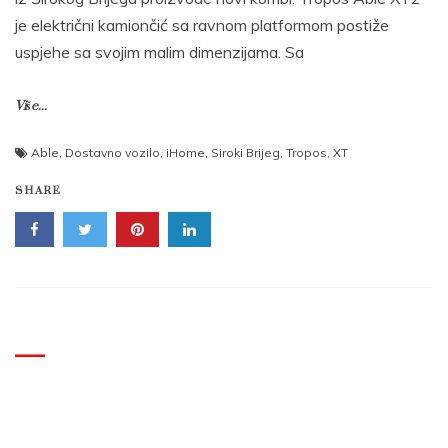
je električni kamiončić sa ravnom platformom postiže
uspjehe sa svojim malim dimenzijama. Sa
Više...
Able
,
Dostavno vozilo
,
iHome
,
Siroki Brijeg
,
Tropos
,
XT
SHARE