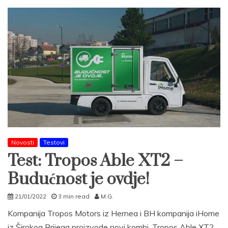
Novosti
Testovi
Test: Tropos Able XT2 –
Budućnost je ovdje!
21/01/2022
3 min read
M.G.
Kompanija Tropos Motors iz Hernea i BH kompanija iHome
iz Širokog Brijega proizvode novi kombi. Tropos Able XT2