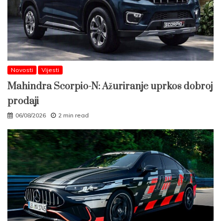
Novosti
Vijesti
Mahindra Scorpio-N: Ažuriranje uprkos dobroj
prodaji
06/08/2026
2 min read