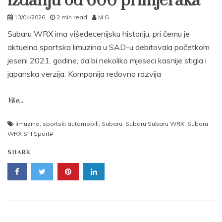
izdanju od 600 primjeraka
13/04/2026
2 min read
M.G.
Subaru WRX ima višedecenijsku historiju, pri čemu je
aktuelna sportska limuzina u SAD-u debitovala početkom
jeseni 2021. godine, da bi nekoliko mjeseci kasnije stigla i
japanska verzija. Kompanija redovno razvija
Više...
limuzina
,
sportski automobili
,
Subaru
,
Subaru Subaru WRX
,
Subaru
WRX STI Sport#
SHARE