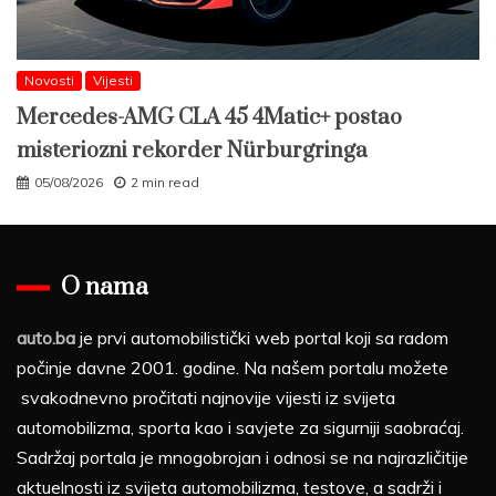
Novosti
Vijesti
Mercedes-AMG CLA 45 4Matic+ postao
misteriozni rekorder Nürburgringa
05/08/2026
2 min read
O nama
auto.ba
je prvi automobilistički web portal koji sa radom
počinje davne 2001. godine. Na našem portalu možete
svakodnevno pročitati najnovije vijesti iz svijeta
automobilizma, sporta kao i savjete za sigurniji saobraćaj.
Sadržaj portala je mnogobrojan i odnosi se na najrazličitije
aktuelnosti iz svijeta automobilizma, testove, a sadrži i