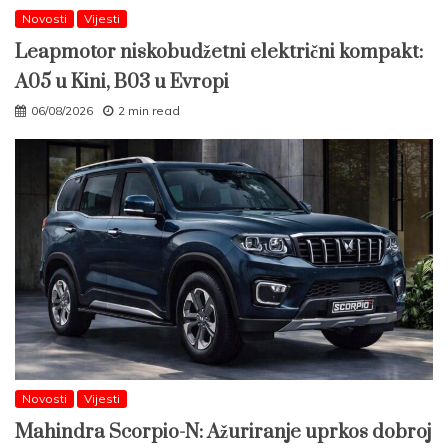
Novosti
Vijesti
Leapmotor niskobudžetni električni kompakt:
A05 u Kini, B03 u Evropi
06/08/2026
2 min read
Novosti
Vijesti
Mahindra Scorpio-N: Ažuriranje uprkos dobroj