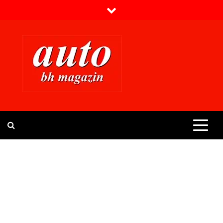
Skip
to
content
Prvi BH auto magazin
Sajt o automobilima