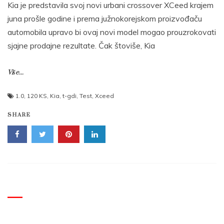
Kia je predstavila svoj novi urbani crossover XCeed krajem
juna prošle godine i prema južnokorejskom proizvođaču
automobila upravo bi ovaj novi model mogao prouzrokovati
sjajne prodajne rezultate. Čak štoviše, Kia
Više...
1.0
,
120 KS
,
Kia
,
t-gdi
,
Test
,
Xceed
SHARE