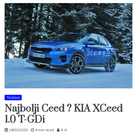
Testovi
Najbolji Ceed ? KIA XCeed
1.0 T-GDi
18/01/2020
4 min read
A.A.