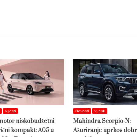
Vijesti
Novosti
Vijesti
otor niskobudžetni
Mahindra Scorpio-N:
rični kompakt: A05 u
Ažuriranje uprkos dobr