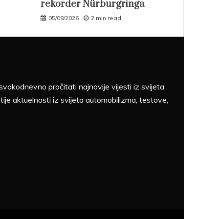
rekorder Nürburgringa
05/08/2026
2 min read
akodnevno pročitati najnovije vijesti iz svijeta
tije aktuelnosti iz svijeta automobilizma, testove,