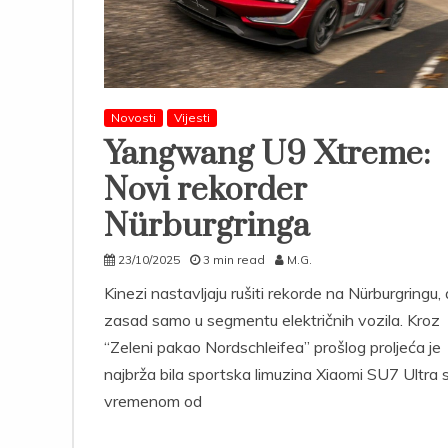
Novosti
Vijesti
Yangwang U9 Xtreme:
Novi rekorder
Nürburgringa
23/10/2025
3 min read
M.G.
Kinezi nastavljaju rušiti rekorde na Nürburgringu, a
zasad samo u segmentu električnih vozila. Kroz
“Zeleni pakao Nordschleifea” prošlog proljeća je
najbrža bila sportska limuzina Xiaomi SU7 Ultra 
vremenom od