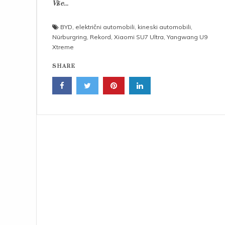
Više...
BYD
,
električni automobili
,
kineski automobili
,
Nürburgring
,
Rekord
,
Xiaomi SU7 Ultra
,
Yangwang U9
Xtreme
SHARE