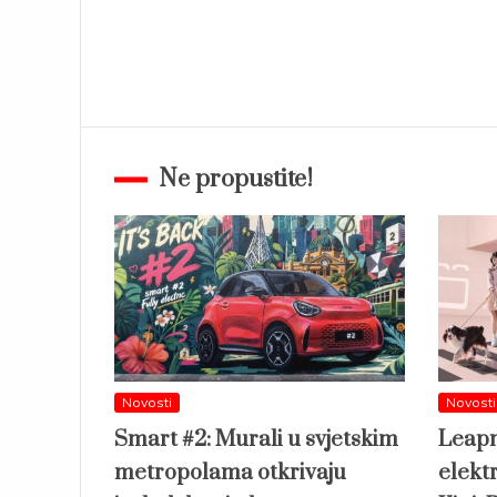
Ne propustite!
Novosti
Novosti
Smart #2: Murali u svjetskim
Leapm
metropolama otkrivaju
elekt