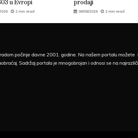
B03 u Evropi
prodaji
/2026
2 min read
06/08/2026
2 min read
sa radom počinje davne 2001. godine. Na našem portalu možete sv
aobraćaj. Sadržaj portala je mnogobrojan i odnosi se na najrazliči