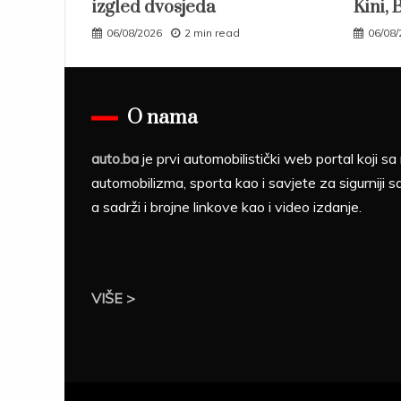
izgled dvosjeda
Kini, 
06/08/2026
2 min read
06/08
O nama
auto.ba
je prvi automobilistički web portal koji 
automobilizma, sporta kao i savjete za sigurniji s
a sadrži i brojne linkove kao i video izdanje.
VIŠE >