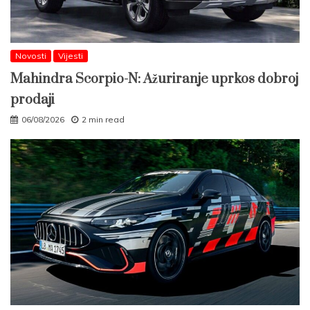
Novosti
Vijesti
Mahindra Scorpio-N: Ažuriranje uprkos dobroj
prodaji
06/08/2026
2 min read