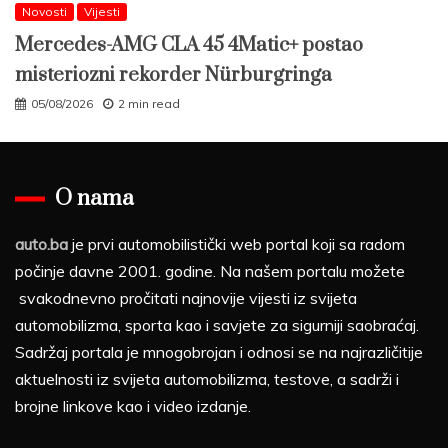
Novosti
Vijesti
Mercedes-AMG CLA 45 4Matic+ postao
misteriozni rekorder Nürburgringa
05/08/2026
2 min read
O nama
auto.ba
je prvi automobilistički web portal koji sa radom
počinje davne 2001. godine. Na našem portalu možete
svakodnevno pročitati najnovije vijesti iz svijeta
automobilizma, sporta kao i savjete za sigurniji saobraćaj.
Sadržaj portala je mnogobrojan i odnosi se na najrazličitije
aktuelnosti iz svijeta automobilizma, testove, a sadrži i
brojne linkove kao i video izdanje.