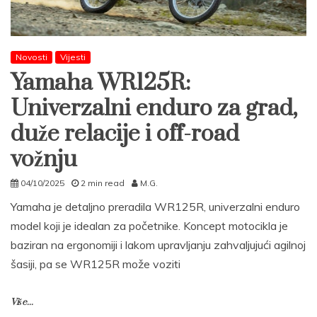
Novosti
Vijesti
Yamaha WR125R:
Univerzalni enduro za grad,
duže relacije i off-road
vožnju
04/10/2025
2 min read
M.G.
Yamaha je detaljno preradila WR125R, univerzalni enduro
model koji je idealan za početnike. Koncept motocikla je
baziran na ergonomiji i lakom upravljanju zahvaljujući agilnoj
šasiji, pa se WR125R može voziti
Više...