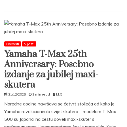
Novosti
Vijesti
Yamaha T-Max 25th
Anniversary: Posebno
izdanje za jubilej maxi-
skutera
21/12/2025
2 min read
M.G.
Naredne godine navršava se četvrt stoljeća od kako je
Yamaha revolucionirala svijet skutera – modelom T-Max
500 su Japanci na cestu doveli maxi-skuter s
performansama i komponentama šasije motocikla. Kako