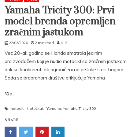
Yamaha Tricity 300: Prvi
model brenda opremljen
zračnim jastukom
22/03/2026
2 min read
M.G.
Već 20-ak godina se Honda smatrala jedinim
proizvođačem koji je nudio motocikl sa zračnim jastukom,
dok su konkurenti bili ograničeni na prsluke s air-bagom.
Sada se probranom društvu priključuje Yamaha
Više...
motocikli
,
trotočkaši
,
Yamaha
,
Yamaha Tricity 300
SHARE