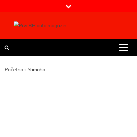
Skip
to
content
Prvi BH auto magazin
Sajt o automobilima
Početna
»
Yamaha