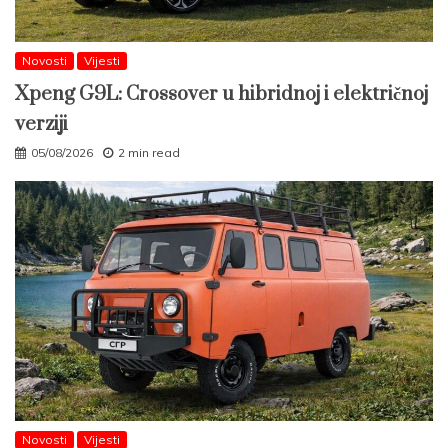
Novosti
Vijesti
Xpeng G9L: Crossover u hibridnoj i električnoj
verziji
05/08/2026
2 min read
Novosti
Vijesti