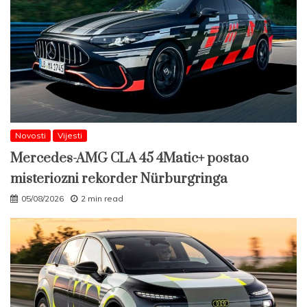
Novosti
Vijesti
Mercedes-AMG CLA 45 4Matic+ postao
misteriozni rekorder Nürburgringa
05/08/2026
2 min read