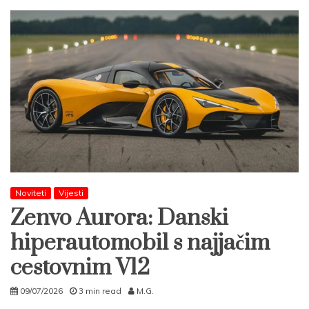
Noviteti
Vijesti
Zenvo Aurora: Danski
hiperautomobil s najjačim
cestovnim V12
09/07/2026
3 min read
M.G.