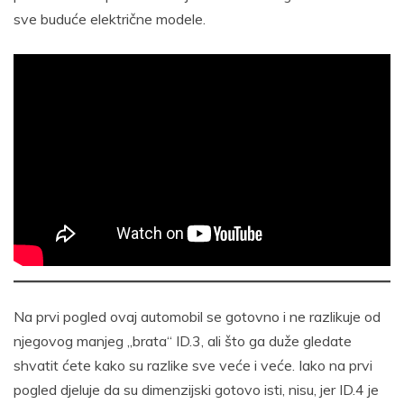
sve buduće električne modele.
Na prvi pogled ovaj automobil se gotovno i ne razlikuje od
njegovog manjeg „brata“ ID.3, ali što ga duže gledate
shvatit ćete kako su razlike sve veće i veće. Iako na prvi
pogled djeluje da su dimenzijski gotovo isti, nisu, jer ID.4 je