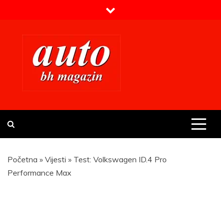
Skip
to
content
Prvi BH auto magazin
Sajt o automobilima
Početna
»
Vijesti
»
Test: Volkswagen ID.4 Pro
Performance Max