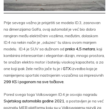
Prije sevega važno je prisjetiti se modela ID.3, zasnovan
na dimenzijama Golfa, ovaj automobil je već bio dobro
rangiran među električnim vozilima, međutim, dolaskom
ID.4 na nekin način je „oduzeo“ tu slavu ovom manjem
modelu. ID.4 je SUV sa dužinom od
preko 4,5 metara
, koji
kombinira interesantan i elegantan dizajn, mnogo prostora,
te snažan elektro motor i bateriju visokog kapaciteta, a za
one koji ipak žele nešto jače tu je i
GTX
izvedba koja je
namijenjena sportski nastrojenim vozačima sa impresivnih
299 KS i pogonom na sve točkove
.
Pored svega toga Volkswagen ID.4 je osvojio nagradu
Svjetskog automobila godine 2021
, a postavljen je na već
poznatu MEB platformu koju su u Volkswagenu razvili za