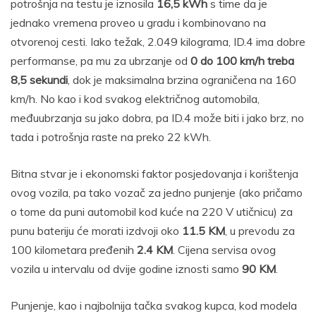
potrošnja na testu je iznosila
16,5 kWh
s time da je
jednako vremena proveo u gradu i kombinovano na
otvorenoj cesti. Iako težak, 2.049 kilograma, ID.4 ima dobre
performanse, pa mu za ubrzanje od
0 do 100 km/h treba
8,5 sekundi
, dok je maksimalna brzina ograničena na 160
km/h. No kao i kod svakog električnog automobila,
međuubrzanja su jako dobra, pa ID.4 može biti i jako brz, no
tada i potrošnja raste na preko 22 kWh.
Bitna stvar je i ekonomski faktor posjedovanja i korištenja
ovog vozila, pa tako vozač za jedno punjenje (ako pričamo
o tome da puni automobil kod kuće na 220 V utičnicu) za
punu bateriju će morati izdvoji oko
11.5 KM
, u prevodu za
100 kilometara pređenih
2.4 KM
. Cijena servisa ovog
vozila u intervalu od dvije godine iznosti samo
90 KM
.
Punjenje, kao i najbolnija tačka svakog kupca, kod modela