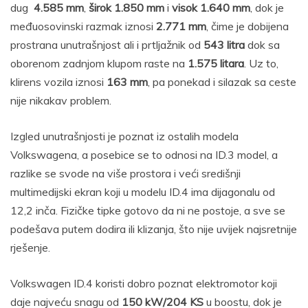
dug
4.585 mm
,
širok 1.850 mm
i
visok 1.640 mm
, dok je
međuosovinski razmak iznosi
2.771 mm
, čime je dobijena
prostrana unutrašnjost ali i prtljažnik od
543 litra
dok sa
oborenom zadnjom klupom raste na
1.575 litara
. Uz to,
klirens vozila iznosi
163 mm
, pa ponekad i silazak sa ceste
nije nikakav problem.
Izgled unutrašnjosti je poznat iz ostalih modela
Volkswagena, a posebice se to odnosi na ID.3 model, a
razlike se svode na više prostora i veći središnji
multimedijski ekran koji u modelu ID.4 ima dijagonalu od
12,2 inča. Fizičke tipke gotovo da ni ne postoje, a sve se
podešava putem dodira ili klizanja, što nije uvijek najsretnije
rješenje.
Volkswagen ID.4 koristi dobro poznat elektromotor koji
daje najveću snagu od
150 kW/204 KS
u boostu, dok je