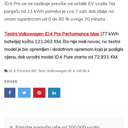
ID.4 Pro se ne razlikuje previše od ostalik EV vozila. Na
punjaču od 11 kWh potrebo je cca 7 sati, dok idalje na
onom superbrzom od 0 do 80 % svega 30 minuta.
Testni Volkswagen ID.4 Pro Performance Max
(77 kWh
baterija) košta 121.263 KM, što nije mali novac, no testni
model je bio opremljen i dodatnom opremom koja je podigla
cijenu, dok uvodni model ID.4 Pure starta od 72.931 KM.
ID.4
,
Porsche BH
,
Test
,
Volkswagen ID.4
,
VW ID.4
SHARE
Post
Porsche isporučio više od 300,000 vozila