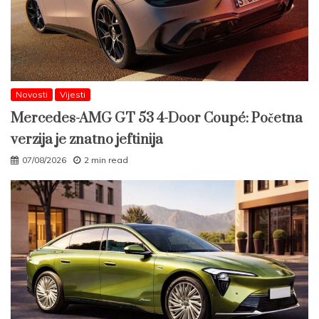
Novosti
Vijesti
Mercedes-AMG GT 53 4-Door Coupé: Početna
verzija je znatno jeftinija
07/08/2026
2 min read