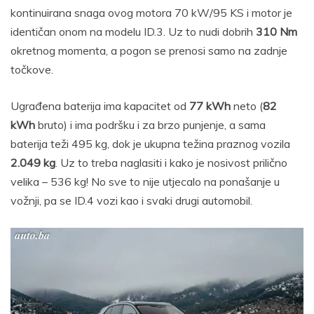
kontinuirana snaga ovog motora 70 kW/95 KS i motor je
identičan onom na modelu ID.3. Uz to nudi dobrih
310 Nm
okretnog momenta, a pogon se prenosi samo na zadnje
točkove.
Ugrađena baterija ima kapacitet od
77 kWh
neto (
82
kWh
bruto) i ima podršku i za brzo punjenje, a sama
baterija teži 495 kg, dok je ukupna težina praznog vozila
2.049 kg
. Uz to treba naglasiti i kako je nosivost prilično
velika – 536 kg! No sve to nije utjecalo na ponašanje u
vožnji, pa se ID.4 vozi kao i svaki drugi automobil.