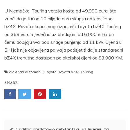
U Njemačkoj Touring verzija košta od 49.990 eura, što
znači da je tačno 10 hiljada eura skuplja od klasičnog
bZ4X. Privatni kupci mogu iznajmiti Toyota bZ4X Touring
od 369 eura mjesečno uz predujam od 6.000 eura, pri
čemu dobijaju wallbox snage punjenja od 11 kW. Cijena u
BiH još nije objavljena pa valja podsjetiti da je standaredni
bZ4X trenutno dostupan po akcijskoj cijeni od 83.900 KM.
električni automobili
,
Toyota
,
Toyota bZ4X Touring
SHARE
Post
Cadillac predstavio debitantsku F1 livereju za