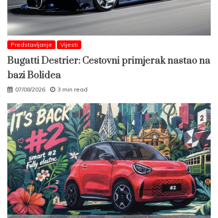
Predstavljanje
Vijesti
Bugatti Destrier: Cestovni primjerak nastao na
bazi Bolidea
07/08/2026
3 min read