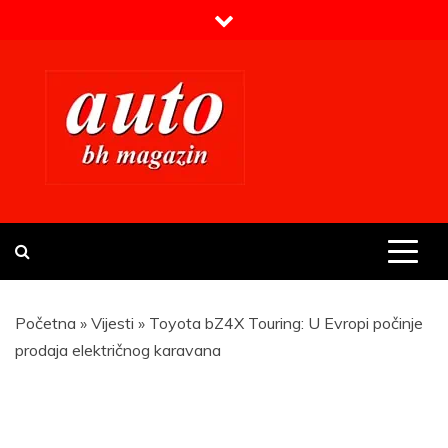
Skip
to
content
Prvi BH auto magazin
Sajt o automobilima
Početna
»
Vijesti
»
Toyota bZ4X Touring: U Evropi počinje
prodaja električnog karavana