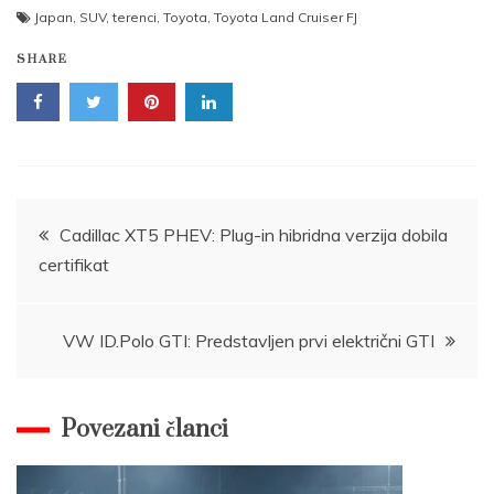
Japan
,
SUV
,
terenci
,
Toyota
,
Toyota Land Cruiser FJ
SHARE
Post
Cadillac XT5 PHEV: Plug-in hibridna verzija dobila
certifikat
navigation
VW ID.Polo GTI: Predstavljen prvi električni GTI
Povezani članci