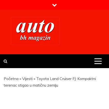
Skip
to
content
Prvi BH auto magazin
Sajt o automobilima
Početna
»
Vijesti
»
Toyota Land Cruiser FJ: Kompaktni
terenac stigao u matičnu zemlju