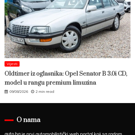
Vijesti
Oldtimer iz oglasnika: Opel Senator B 3.0i CD,
model u rangu premium limuzina
09/08/2026
2 min read
O nama
auto.ba
je prvi automobilistički web portal koji sa radom