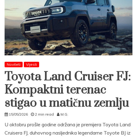
Noviteti
Vijesti
Toyota Land Cruiser FJ:
Kompaktni terenac
stigao u matičnu zemlju
15/05/2026
2 min read
M.G.
U oktobru prošle godine održana je premijera Toyota Land
Cruisera FJ, duhovnog nasljednika legendarne Toyote BJ iz