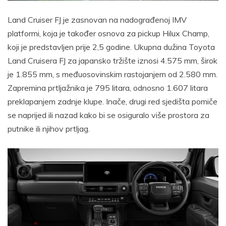
Land Cruiser FJ je zasnovan na nadograđenoj IMV
platformi, koja je također osnova za pickup Hilux Champ,
koji je predstavljen prije 2,5 godine. Ukupna dužina Toyota
Land Cruisera FJ za japansko tržište iznosi 4.575 mm, širok
je 1.855 mm, s međuosovinskim rastojanjem od 2.580 mm.
Zapremina prtljažnika je 795 litara, odnosno 1.607 litara
preklapanjem zadnje klupe. Inače, drugi red sjedišta pomiče
se naprijed ili nazad kako bi se osiguralo više prostora za
putnike ili njihov prtljag.