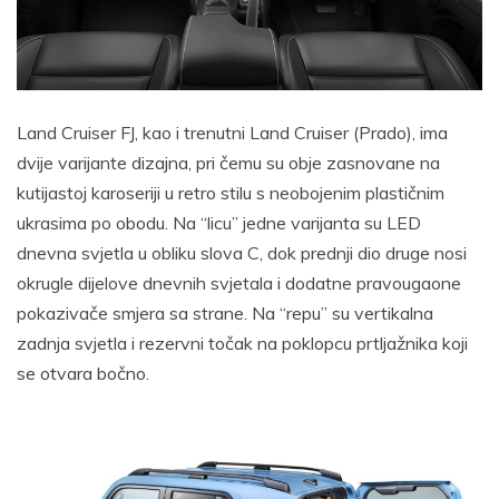
Land Cruiser FJ, kao i trenutni Land Cruiser (Prado), ima
dvije varijante dizajna, pri čemu su obje zasnovane na
kutijastoj karoseriji u retro stilu s neobojenim plastičnim
ukrasima po obodu. Na “licu” jedne varijanta su LED
dnevna svjetla u obliku slova C, dok prednji dio druge nosi
okrugle dijelove dnevnih svjetala i dodatne pravougaone
pokazivače smjera sa strane. Na “repu” su vertikalna
zadnja svjetla i rezervni točak na poklopcu prtljažnika koji
se otvara bočno.