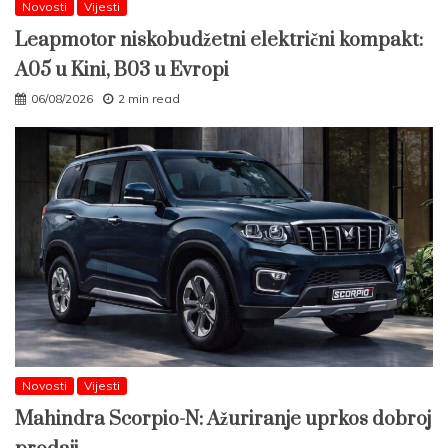
Novosti
Vijesti
Leapmotor niskobudžetni električni kompakt:
A05 u Kini, B03 u Evropi
06/08/2026
2 min read
Novosti
Vijesti
Mahindra Scorpio-N: Ažuriranje uprkos dobroj