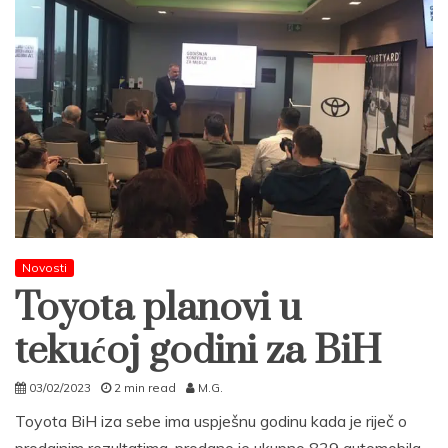
Novosti
Toyota planovi u
tekućoj godini za BiH
03/02/2023
2 min read
M.G.
Toyota BiH iza sebe ima uspješnu godinu kada je riječ o
prodajnim rezultatima, prodano je ukupno 839 automobila,